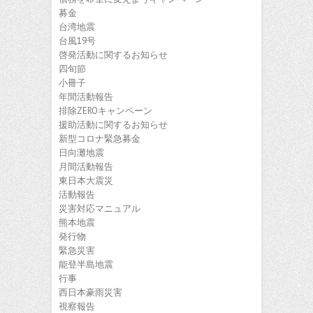
募金
台湾地震
台風19号
啓発活動に関するお知らせ
四旬節
小冊子
年間活動報告
排除ZEROキャンペーン
援助活動に関するお知らせ
新型コロナ緊急募金
日向灘地震
月間活動報告
東日本大震災
活動報告
災害対応マニュアル
熊本地震
発行物
緊急災害
能登半島地震
行事
西日本豪雨災害
視察報告