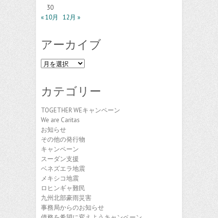
30
« 10月
12月 »
アーカイブ
ア
ー
カ
カテゴリー
イ
ブ
TOGETHER WEキャンペーン
We are Caritas
お知らせ
その他の発行物
キャンペーン
スーダン支援
ベネズエラ地震
メキシコ地震
ロヒンギャ難民
九州北部豪雨災害
事務局からのお知らせ
債務を希望に変えようキャンペーン