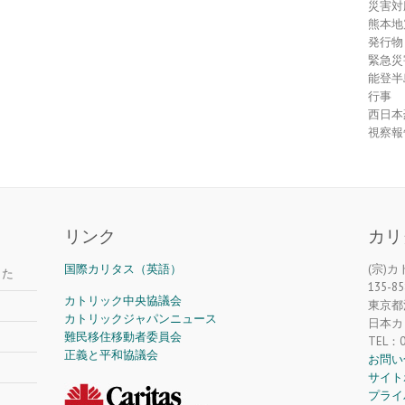
災害対
熊本地
発行物
緊急災
能登半
行事
西日本
視察報
リンク
カリ
国際カリタス（英語）
(宗)
した
135-85
カトリック中央協議会
東京都江
カトリックジャパンニュース
日本カ
難民移住移動者委員会
TEL：0
正義と平和協議会
お問い
サイト
プライ