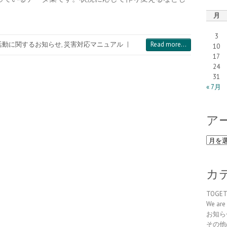
月
3
活動に関するお知らせ
,
災害対応マニュアル
|
Read more...
10
17
24
31
« 7月
ア
ア
ー
カ
イ
カ
ブ
TOGE
We are 
お知ら
その他