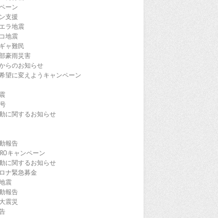
ペーン
ン支援
エラ地震
コ地震
ギャ難民
部豪雨災害
からのお知らせ
希望に変えようキャンペーン
震
9号
動に関するお知らせ
動報告
EROキャンペーン
動に関するお知らせ
ロナ緊急募金
地震
動報告
大震災
告