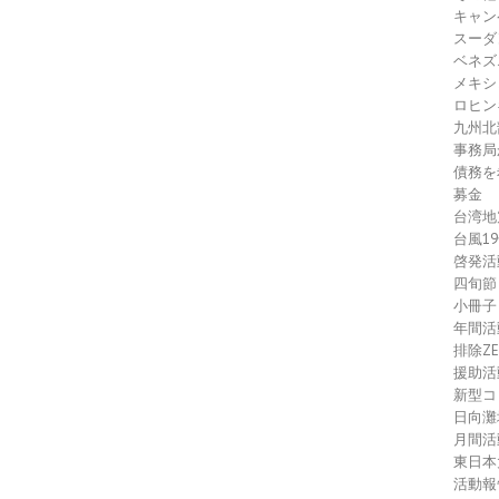
キャン
スーダ
ベネズ
メキシ
ロヒン
九州北
事務局
債務を
募金
台湾地
台風1
啓発活
四旬節
小冊子
年間活
排除Z
援助活
新型コ
日向灘
月間活
東日本
活動報