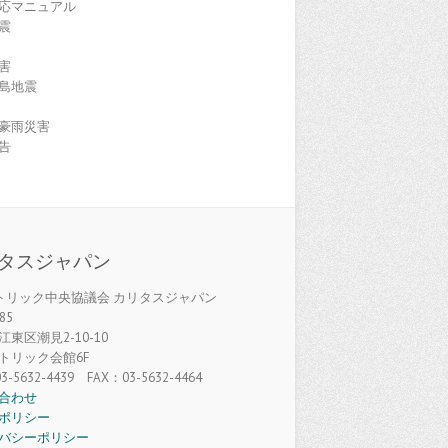
応マニュアル
震
害
島地震
豪雨災害
告
タスジャパン
カトリック中央協議会 カリタスジャパン
85
東区潮見2-10-10
トリック会館6F
3-5632-4439 FAX：03-5632-4464
合わせ
ポリシー
バシーポリシー