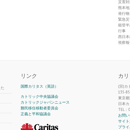
災害対
熊本地
発行物
緊急災
能登半
行事
西日本
視察報
リンク
カリ
国際カリタス（英語）
(宗)
した
135-85
カトリック中央協議会
東京都江
カトリックジャパンニュース
日本カ
難民移住移動者委員会
TEL：0
正義と平和協議会
お問い
サイト
プライ