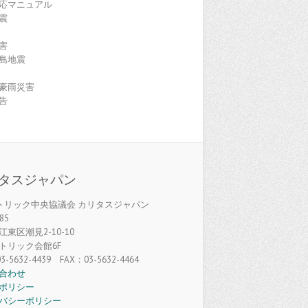
応マニュアル
震
害
島地震
豪雨災害
告
タスジャパン
カトリック中央協議会 カリタスジャパン
85
東区潮見2-10-10
トリック会館6F
3-5632-4439 FAX：03-5632-4464
合わせ
ポリシー
バシーポリシー