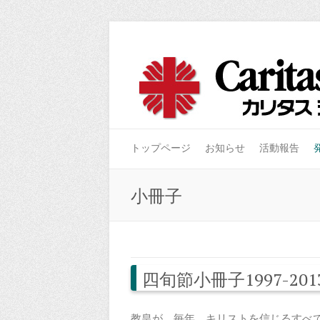
トップページ
お知らせ
活動報告
小冊子
四旬節小冊子1997-201
教皇が、毎年、キリストを信じるすべ