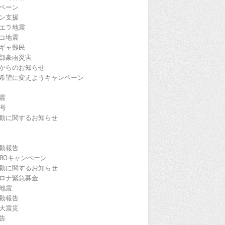
ペーン
ン支援
エラ地震
コ地震
ギャ難民
部豪雨災害
からのお知らせ
希望に変えようキャンペーン
震
9号
動に関するお知らせ
動報告
EROキャンペーン
動に関するお知らせ
ロナ緊急募金
地震
動報告
大震災
告