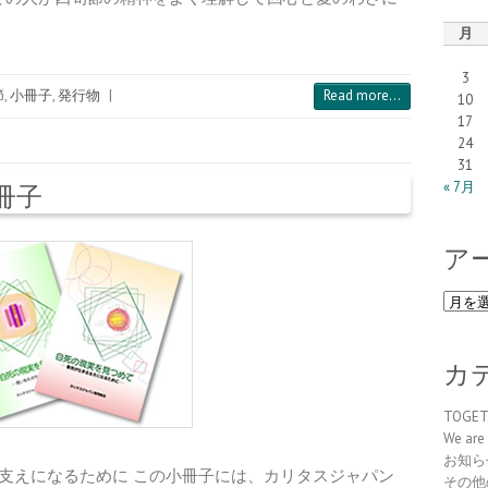
月
3
節
,
小冊子
,
発行物
|
Read more...
10
17
24
31
« 7月
冊子
ア
ア
ー
カ
イ
カ
ブ
TOGE
We are 
お知ら
支えになるために この小冊子には、カリタスジャパン
その他