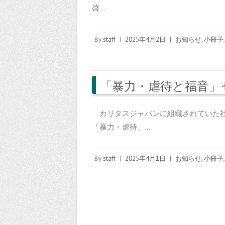
啓…
By
staff
|
2025年4月2日
|
お知らせ
,
小冊子
「暴力・虐待と福音」
カリタスジャパンに組織されていた社会
「暴力・虐待」…
By
staff
|
2025年4月1日
|
お知らせ
,
小冊子