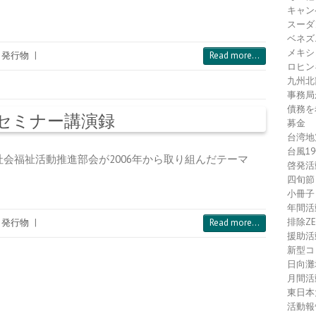
キャン
スーダ
ベネズ
メキシ
,
発行物
|
Read more...
ロヒン
九州北
事務局
債務を
セミナー講演録
募金
台湾地
台風1
福祉活動推進部会が2006年から取り組んだテーマ
啓発活
四旬節
小冊子
年間活
排除Z
,
発行物
|
Read more...
援助活
新型コ
日向灘
月間活
東日本
活動報