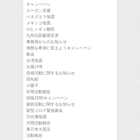
キャンペーン
スーダン支援
ベネズエラ地震
メキシコ地震
ロヒンギャ難民
九州北部豪雨災害
事務局からのお知らせ
債務を希望に変えようキャンペーン
募金
台湾地震
台風19号
啓発活動に関するお知らせ
四旬節
小冊子
年間活動報告
排除ZEROキャンペーン
援助活動に関するお知らせ
新型コロナ緊急募金
日向灘地震
月間活動報告
東日本大震災
活動報告