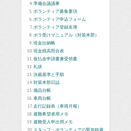
準備会議議事
ボランティア募集要項
ボランティア申込フォーム
ボランティア登録名簿
ボラ受けマニュアル（対策本部）
現金出納帳
現金残高照合表
仮払金申請書兼受領書
礼状
決裁基準と手順
対策本部日誌
備品台帳
車両台帳
走行記録表（車両月報）
避難希望者用メモ
避難受入申出用メモ
スタッフ・ボランティアの緊急時避