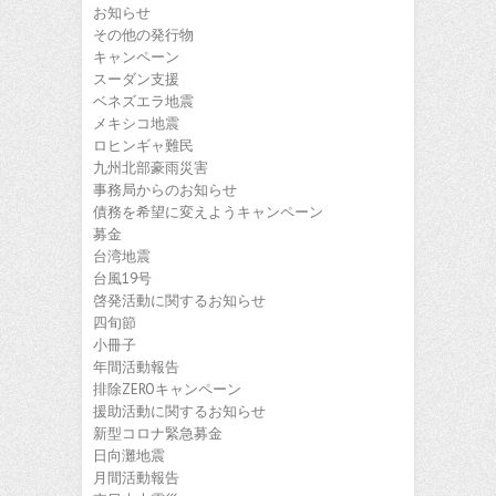
お知らせ
その他の発行物
キャンペーン
スーダン支援
ベネズエラ地震
メキシコ地震
ロヒンギャ難民
九州北部豪雨災害
事務局からのお知らせ
債務を希望に変えようキャンペーン
募金
台湾地震
台風19号
啓発活動に関するお知らせ
四旬節
小冊子
年間活動報告
排除ZEROキャンペーン
援助活動に関するお知らせ
新型コロナ緊急募金
日向灘地震
月間活動報告