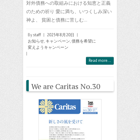
対外債務への取組みにおける知恵と正義
のための祈り 愛に満ち、いつくしみ深い
神よ、 貧困と債務に苦しむ…
By
staff
|
2025年8月20日
|
お知らせ
,
キャンペーン
,
債務を希望に
変えようキャンペーン
|
Read more...
We are Caritas No.30