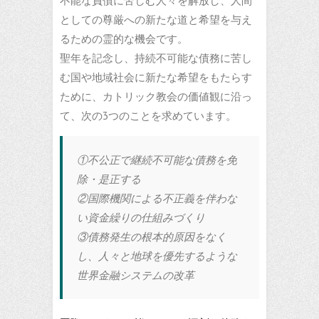
不能な負債に苦しむ人々を解放し、人間
としての尊厳への新たな道と希望を与え
るための霊的な機会です。
聖年を記念し、持続不可能な債務に苦し
む国や地域社会に新たな希望をもたらす
ために、カトリック教会の価値観に沿っ
て、次の3つのことを求めています。
①不公正で継続不可能な債務を免
除・是正する
②国際機関による不正義を伴わな
い資金繰りの仕組みづくり
③債務発生の根本的原因をなく
し、人々と地球を優先するような
世界金融システムの改革