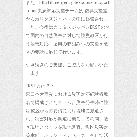
また、ERST(Emergency Response Support
Team 緊急対応支援チーム)が復興支援室
からカリタスジャパンの中に移管されま
した。今後はカリタスジャパンERSTの名
で国内の自然災害に対して被災教区が行
う緊急対応、復興の取組みへの支援を教
区の要請に応じて行います。
引き続きのご支援、ご協力をお願いいた
します。
ERSTとは？：
東日本大震災における災害対応経験者数
名で構成されたチーム。災害発生時に被
災教区からの要請により現地に派遣さ
れ、災害対応が軌道に乗るまでの間、教
区現地スタッフを現地調査、教区災害対
策本部、ボランティアベース、そして活