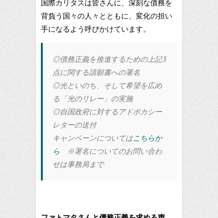
国際カリタスは皆さんに、深刻な債務を
背負う国々の人々とともに、変化の担い
手になるよう呼びかけています。
◎債務正義を推進するための上記3
点に関する請願書への署名
◎光といのち、そして希望を広め
る「光のリレー」の実施
◎自国政府に対するアドボカシー
レターの送付
キャンペーンについては
こちらか
ら
※署名についてのお問い合わ
せは事務局まで
ファトマタさんと債務正義を求める声