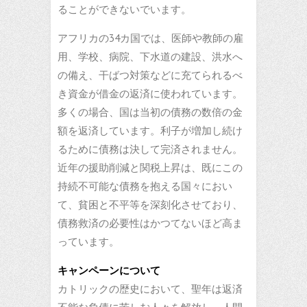
ることができないでいます。
アフリカの34カ国では、医師や教師の雇
用、学校、病院、下水道の建設、洪水へ
の備え、干ばつ対策などに充てられるべ
き資金が借金の返済に使われています。
多くの場合、国は当初の債務の数倍の金
額を返済しています。利子が増加し続け
るために債務は決して完済されません。
近年の援助削減と関税上昇は、既にこの
持続不可能な債務を抱える国々におい
て、貧困と不平等を深刻化させており、
債務救済の必要性はかつてないほど高ま
っています。
キャンペーンについて
カトリックの歴史において、聖年は返済