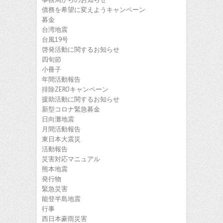
債務を希望に変えようキャンペーン
募金
台湾地震
台風19号
啓発活動に関するお知らせ
四旬節
小冊子
年間活動報告
排除ZEROキャンペーン
援助活動に関するお知らせ
新型コロナ緊急募金
日向灘地震
月間活動報告
東日本大震災
活動報告
災害対応マニュアル
熊本地震
発行物
緊急災害
能登半島地震
行事
西日本豪雨災害