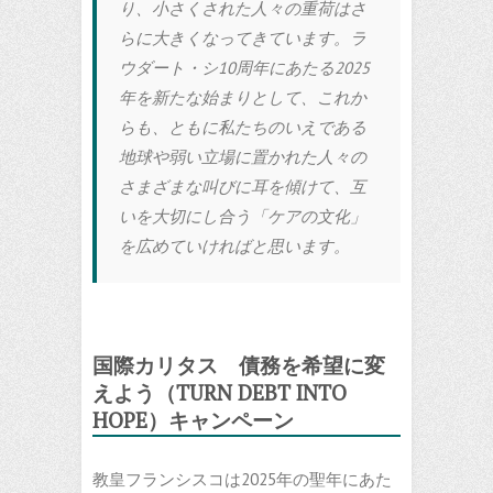
り、小さくされた人々の重荷はさ
らに大きくなってきています。ラ
ウダート・シ10周年にあたる2025
年を新たな始まりとして、これか
らも、ともに私たちのいえである
地球や弱い立場に置かれた人々の
さまざまな叫びに耳を傾けて、互
いを大切にし合う「ケアの文化」
を広めていければと思います。
国際カリタス 債務を希望に変
えよう（TURN DEBT INTO
HOPE）キャンペーン
教皇フランシスコは2025年の聖年にあた