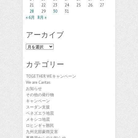
21
22
23
24
25
26
27
28
29
30
31
« 6月
8月 »
アーカイブ
ア
ー
カ
カテゴリー
イ
ブ
TOGETHER WEキャンペーン
We are Caritas
お知らせ
その他の発行物
キャンペーン
スーダン支援
ベネズエラ地震
メキシコ地震
ロヒンギャ難民
九州北部豪雨災害
事務局からのお知らせ