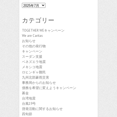
ア
ー
カ
カテゴリー
イ
ブ
TOGETHER WEキャンペーン
We are Caritas
お知らせ
その他の発行物
キャンペーン
スーダン支援
ベネズエラ地震
メキシコ地震
ロヒンギャ難民
九州北部豪雨災害
事務局からのお知らせ
債務を希望に変えようキャンペーン
募金
台湾地震
台風19号
啓発活動に関するお知らせ
四旬節