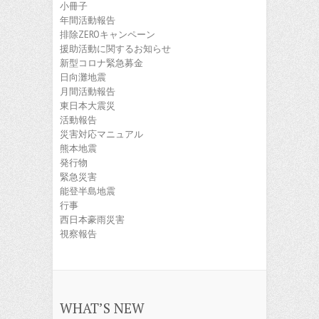
小冊子
年間活動報告
排除ZEROキャンペーン
援助活動に関するお知らせ
新型コロナ緊急募金
日向灘地震
月間活動報告
東日本大震災
活動報告
災害対応マニュアル
熊本地震
発行物
緊急災害
能登半島地震
行事
西日本豪雨災害
視察報告
WHAT’S NEW