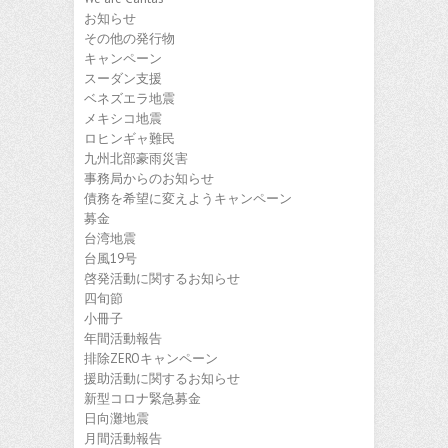
お知らせ
その他の発行物
キャンペーン
スーダン支援
ベネズエラ地震
メキシコ地震
ロヒンギャ難民
九州北部豪雨災害
事務局からのお知らせ
債務を希望に変えようキャンペーン
募金
台湾地震
台風19号
啓発活動に関するお知らせ
四旬節
小冊子
年間活動報告
排除ZEROキャンペーン
援助活動に関するお知らせ
新型コロナ緊急募金
日向灘地震
月間活動報告