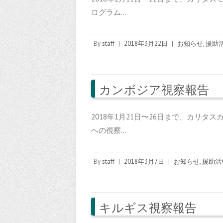
ログラム…
By
staff
|
2018年3月22日
|
お知らせ
,
援助
カンボジア視察報告
2018年1月21日〜26日まで、カリ
への視察…
By
staff
|
2018年3月7日
|
お知らせ
,
援助活
キルギス視察報告