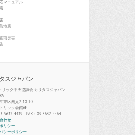
応マニュアル
震
害
島地震
豪雨災害
告
タスジャパン
カトリック中央協議会 カリタスジャパン
85
東区潮見2-10-10
トリック会館6F
3-5632-4439 FAX：03-5632-4464
合わせ
ポリシー
バシーポリシー