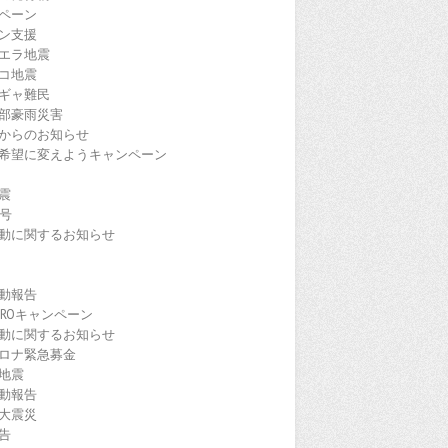
ペーン
ン支援
エラ地震
コ地震
ギャ難民
部豪雨災害
からのお知らせ
希望に変えようキャンペーン
震
9号
動に関するお知らせ
動報告
EROキャンペーン
動に関するお知らせ
ロナ緊急募金
地震
動報告
大震災
告