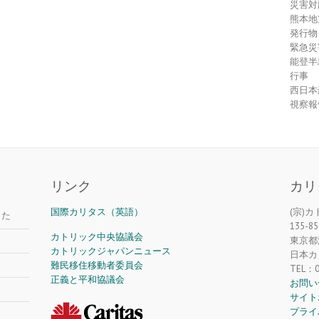
災害対
熊本地
発行物
緊急災
能登半
行事
西日本
視察報
リンク
カリ
国際カリタス（英語）
(宗)
した
135-85
カトリック中央協議会
東京都江
カトリックジャパンニュース
日本カ
難民移住移動者委員会
TEL：0
正義と平和協議会
お問い
サイト
プライ