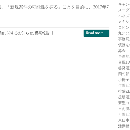
キャン
」「新規案件の可能性を探る」ことを目的に、2017年7
スーダ
ベネズ
メキシ
ロヒン
動に関するお知らせ
,
視察報告
|
Read more...
九州北
事務局
債務を
募金
台湾地
台風1
啓発活
四旬節
小冊子
年間活
排除Z
援助活
新型コ
日向灘
月間活
東日本
活動報