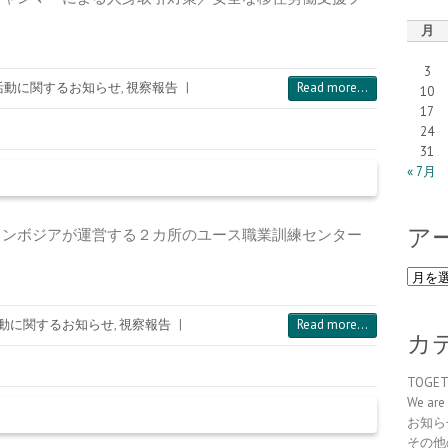
月
3
活動に関するお知らせ
,
視察報告
|
Read more...
10
17
24
31
« 7月
ア
タスカンボジアが運営する２カ所のユース職業訓練センター
ア
ー
カ
動に関するお知らせ
,
視察報告
|
Read more...
イ
カ
ブ
TOGE
We are 
お知ら
その他