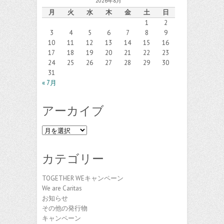
2026年8月
月
火
水
木
金
土
日
1
2
3
4
5
6
7
8
9
10
11
12
13
14
15
16
17
18
19
20
21
22
23
24
25
26
27
28
29
30
31
« 7月
アーカイブ
ア
ー
カ
カテゴリー
イ
ブ
TOGETHER WEキャンペーン
We are Caritas
お知らせ
その他の発行物
キャンペーン