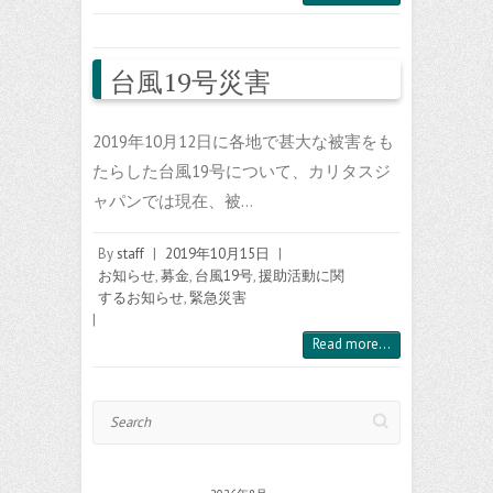
台風19号災害
2019年10月12日に各地で甚大な被害をも
たらした台風19号について、カリタスジ
ャパンでは現在、被…
By
staff
|
2019年10月15日
|
お知らせ
,
募金
,
台風19号
,
援助活動に関
するお知らせ
,
緊急災害
|
Read more...
Search