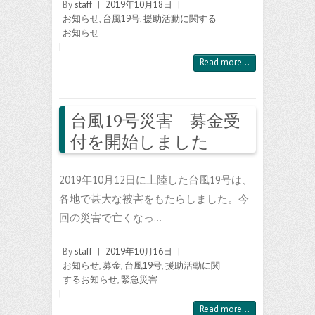
By
staff
|
2019年10月18日
|
お知らせ
,
台風19号
,
援助活動に関する
お知らせ
|
Read more...
台風19号災害 募金受
付を開始しました
2019年10月12日に上陸した台風19号は、
各地で甚大な被害をもたらしました。今
回の災害で亡くなっ…
By
staff
|
2019年10月16日
|
お知らせ
,
募金
,
台風19号
,
援助活動に関
するお知らせ
,
緊急災害
|
Read more...