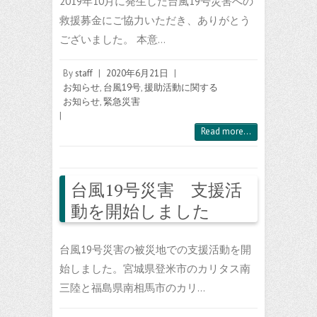
2019年10月に発生した台風19号災害への
救援募金にご協力いただき、ありがとう
ございました。 本意…
By
staff
|
2020年6月21日
|
お知らせ
,
台風19号
,
援助活動に関する
お知らせ
,
緊急災害
|
Read more...
台風19号災害 支援活
動を開始しました
台風19号災害の被災地での支援活動を開
始しました。宮城県登米市のカリタス南
三陸と福島県南相馬市のカリ…