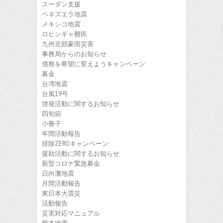
スーダン支援
ベネズエラ地震
メキシコ地震
ロヒンギャ難民
九州北部豪雨災害
事務局からのお知らせ
債務を希望に変えようキャンペーン
募金
台湾地震
台風19号
啓発活動に関するお知らせ
四旬節
小冊子
年間活動報告
排除ZEROキャンペーン
援助活動に関するお知らせ
新型コロナ緊急募金
日向灘地震
月間活動報告
東日本大震災
活動報告
災害対応マニュアル