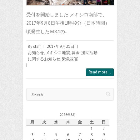
受付を開始しました メキシコ南部で、
2017年9月8日午後1時49分（日本時間）
頃発生したＭ8.1の…
By
staff
|
2017年9月21日
|
お知らせ
,
メキシコ地震
,
募金
,
援助活動
に関するお知らせ
,
緊急災害
|
Read more...
Search
2026年8月
月
火
水
木
金
土
日
1
2
3
4
5
6
7
8
9