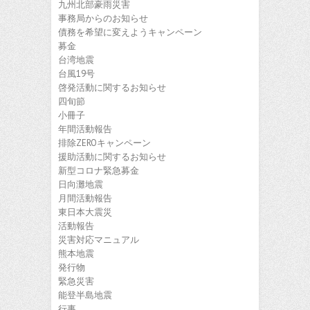
九州北部豪雨災害
事務局からのお知らせ
債務を希望に変えようキャンペーン
募金
台湾地震
台風19号
啓発活動に関するお知らせ
四旬節
小冊子
年間活動報告
排除ZEROキャンペーン
援助活動に関するお知らせ
新型コロナ緊急募金
日向灘地震
月間活動報告
東日本大震災
活動報告
災害対応マニュアル
熊本地震
発行物
緊急災害
能登半島地震
行事