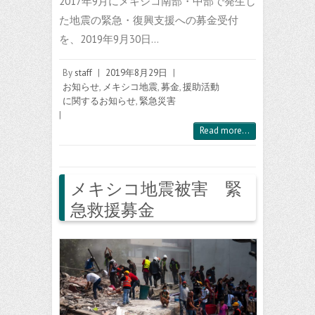
2017年9月にメキシコ南部・中部で発生し
た地震の緊急・復興支援への募金受付
を、2019年9月30日…
By
staff
|
2019年8月29日
|
お知らせ
,
メキシコ地震
,
募金
,
援助活動
に関するお知らせ
,
緊急災害
|
Read more...
メキシコ地震被害 緊
急救援募金