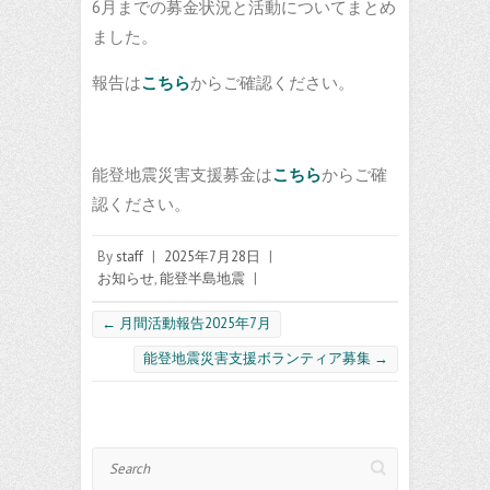
6月までの募金状況と活動についてまとめ
ました。
報告は
こちら
からご確認ください。
能登地震災害支援募金は
こちら
からご確
認ください。
By
staff
|
2025年7月28日
|
お知らせ
,
能登半島地震
|
←
月間活動報告2025年7月
能登地震災害支援ボランティア募集
→
Search