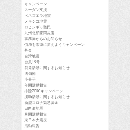
キャンペーン
スーダン支援
ベネズエラ地震
メキシコ地震
ロヒンギャ難民
九州北部豪雨災害
事務局からのお知らせ
債務を希望に変えようキャンペーン
募金
台湾地震
台風19号
啓発活動に関するお知らせ
四旬節
小冊子
年間活動報告
排除ZEROキャンペーン
援助活動に関するお知らせ
新型コロナ緊急募金
日向灘地震
月間活動報告
東日本大震災
活動報告