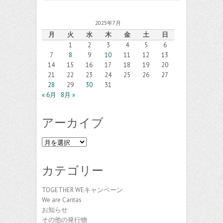
2025年7月
月
火
水
木
金
土
日
1
2
3
4
5
6
7
8
9
10
11
12
13
14
15
16
17
18
19
20
21
22
23
24
25
26
27
28
29
30
31
« 6月
8月 »
アーカイブ
ア
ー
カ
カテゴリー
イ
ブ
TOGETHER WEキャンペーン
We are Caritas
お知らせ
その他の発行物