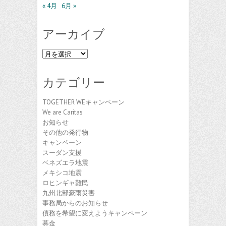
« 4月
6月 »
アーカイブ
ア
ー
カ
カテゴリー
イ
ブ
TOGETHER WEキャンペーン
We are Caritas
お知らせ
その他の発行物
キャンペーン
スーダン支援
ベネズエラ地震
メキシコ地震
ロヒンギャ難民
九州北部豪雨災害
事務局からのお知らせ
債務を希望に変えようキャンペーン
募金