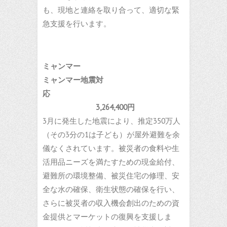
も、現地と連絡を取り合って、適切な緊
急支援を行います。
ミャンマー
ミャンマー地震対
応
3,264,400円
3月に発生した地震により、推定350万人
（その3分の1は子ども）が屋外避難を余
儀なくされています。被災者の食料や生
活用品ニーズを満たすための現金給付、
避難所の環境整備、被災住宅の修理、安
全な水の確保、衛生状態の確保を行い、
さらに被災者の収入機会創出のための資
金提供とマーケットの復興を支援しま