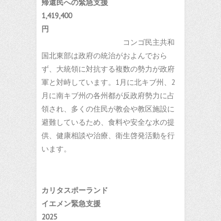
帰還民への緊急支援
1,419,400
円
コンゴ民主共和
国北東部は政府の統治がおよんでおら
ず、大統領に対抗する複数の勢力が政府
軍と対峙しています。1月に北キブ州、2
月に南キブ州の各州都が反政府勢力に占
領され、多くの住民が教会や教区施設に
避難しているため、食料や安全な水の提
供、健康相談や治療、衛生啓発活動を行
います。
カリタスポーランド
イエメン緊急支援
2025