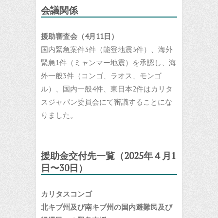
会議関係
援助審査会（4月11日）
国内緊急案件3件（能登地震3件）、海外
緊急1件（ミャンマー地震）を承認し、海
外一般3件（コンゴ、ラオス、モンゴ
ル）、国内一般4件、東日本2件はカリタ
スジャパン委員会にて審議することにな
りました。
援助金交付先一覧（
202
5
年
４
月
1
日〜
30
日）
カリタスコンゴ
北キブ州及び南キブ州の国内避難民及び