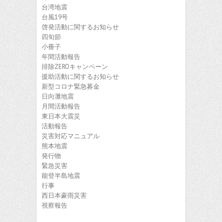
台湾地震
台風19号
啓発活動に関するお知らせ
四旬節
小冊子
年間活動報告
排除ZEROキャンペーン
援助活動に関するお知らせ
新型コロナ緊急募金
日向灘地震
月間活動報告
東日本大震災
活動報告
災害対応マニュアル
熊本地震
発行物
緊急災害
能登半島地震
行事
西日本豪雨災害
視察報告