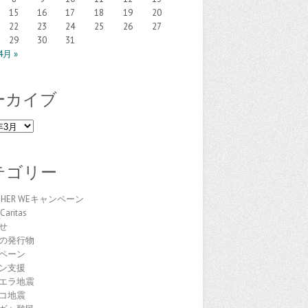
15
16
17
18
19
20
22
23
24
25
26
27
29
30
31
4月 »
ーカイブ
テゴリー
THER WEキャンペーン
Caritas
せ
の発行物
ペーン
ン支援
エラ地震
コ地震