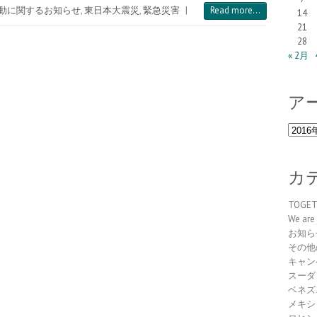
動に関するお知らせ
,
東日本大震災
,
緊急災害
|
Read more...
14
21
28
« 2月
ア
ア
ー
カ
イ
カ
ブ
TOGE
We are 
お知ら
その他
キャン
スーダ
ベネズ
メキシ