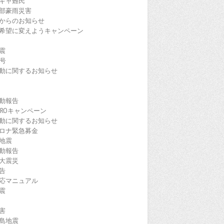
ギャ難民
部豪雨災害
からのお知らせ
希望に変えようキャンペーン
震
9号
動に関するお知らせ
動報告
EROキャンペーン
動に関するお知らせ
ロナ緊急募金
地震
動報告
大震災
告
応マニュアル
震
害
島地震