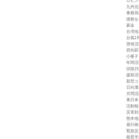
ロヒン
九州北
事務局
債務を
募金
台湾地
台風1
啓発活
四旬節
小冊子
年間活
排除Z
援助活
新型コ
日向灘
月間活
東日本
活動報
災害対
熊本地
発行物
緊急災
能登半