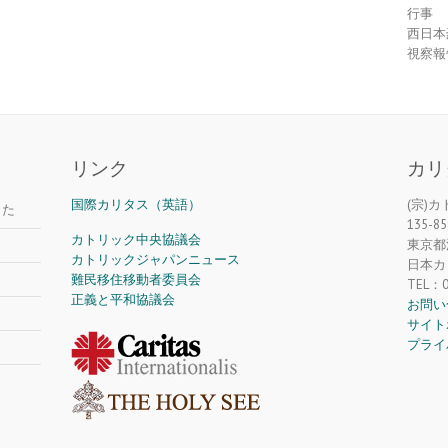
行事
西日本
視察報
リンク
カリ
国際カリタス（英語）
(宗)
した
135-85
カトリック中央協議会
東京都江
カトリックジャパンニュース
日本カ
難民移住移動者委員会
TEL：0
正義と平和協議会
お問い
サイト
プライ