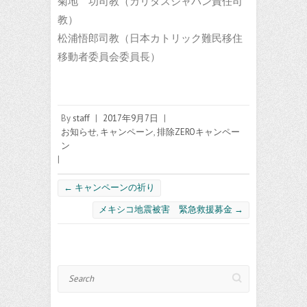
菊地 功司教（カリタスジャパン責任司
教）
松浦悟郎司教（日本カトリック難民移住
移動者委員会委員長）
By
staff
|
2017年9月7日
|
お知らせ
,
キャンペーン
,
排除ZEROキャンペー
ン
|
←
キャンペーンの祈り
メキシコ地震被害 緊急救援募金
→
Search