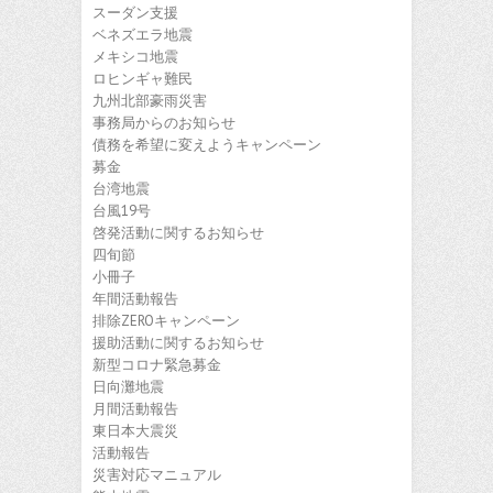
スーダン支援
ベネズエラ地震
メキシコ地震
ロヒンギャ難民
九州北部豪雨災害
事務局からのお知らせ
債務を希望に変えようキャンペーン
募金
台湾地震
台風19号
啓発活動に関するお知らせ
四旬節
小冊子
年間活動報告
排除ZEROキャンペーン
援助活動に関するお知らせ
新型コロナ緊急募金
日向灘地震
月間活動報告
東日本大震災
活動報告
災害対応マニュアル