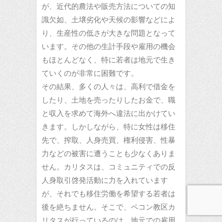
が、近代的農法や販売方法についての知
識欠如、土壌劣化や天候の影響などによ
り、生産性の低さが大きな問題となって
います。その他の生計手段や雇用の機会
もほとんどなく、特に若者は地元で生き
ていくのが非常に困難です。
その結果、多くの人々は、高利で借金を
したり、土地を売ったりしたお金で、職
と収入を求めて海外へ違法に出かけてい
きます。しかしながら、特に女性は移住
先で、搾取、人身売買、権利侵害、性暴
力などの被害に遭うことも少なくありま
せん。カリタスは、コミュニティでの反
人身取引啓発活動に力を入れています
が、それでも移住労働を希望する若者は
後を絶ちません。そこで、ペコン教区カ
リタスが行っているのは、地元での雇用