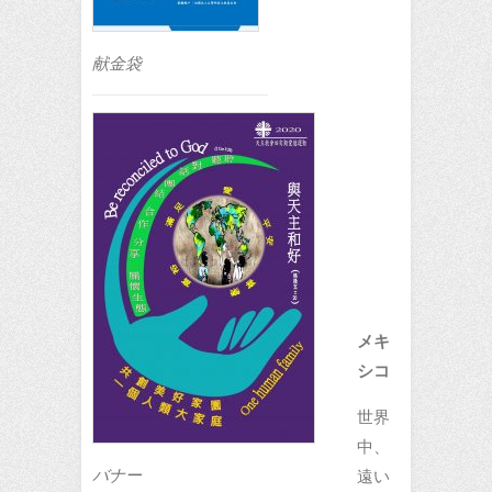
献金袋
メキ
シコ
世界
中、
バナー
遠い