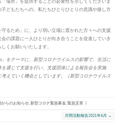
る「場所」を提供することの必要性を示してくださいま
の子どもたちへの、私たちひとりひとりの意識や接し方
。
を守るため」に、より弱い立場に置かれた方々への支援
社会の課題に一人ひとりが向き合うことを促進していき
ろしくお願いいたします。
ritas」をテーマに、新型コロナウイルスの影響で、生活に
体を通じて支援を行い、支援団体による報告会を実施
に考えていく機会としています。（新型コロナウイルス
）
局からのお知らせ
,
新型コロナ緊急募金
,
緊急災害
|
月間活動報告2021年6月
→