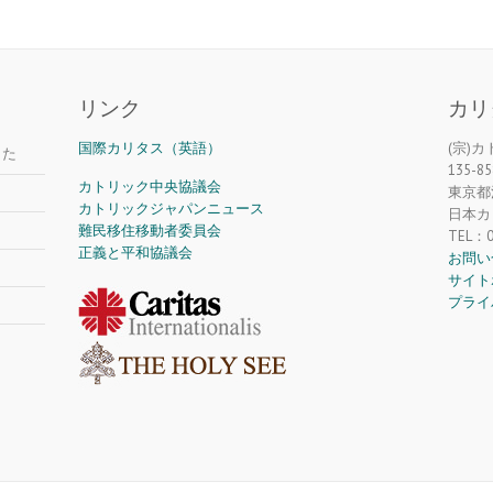
リンク
カリ
国際カリタス（英語）
(宗)
した
135-85
カトリック中央協議会
東京都江
カトリックジャパンニュース
日本カ
難民移住移動者委員会
TEL：0
正義と平和協議会
お問い
サイト
プライ