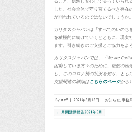
ること、信頼し安心して笑っていられ
した。社会全体で守り育てるべき存在
が問われているのではないでしょうか
カリタスジャパンは「すべてのいのち
を積極的に続けていくとともに、現実
ます。引き続きのご支援とご協力をよ
カリタスジャパンでは、「We are Ca
困窮している方々のために、複数の団
し、このコロナ禍の状況を知り、とも
支援関連の詳細は
こちらのページ
から
By
staff
|
2021年5月18日
|
お知らせ
,
事務
←
月間活動報告2021年5月