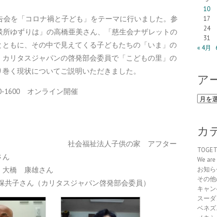
10
報告会を「コロナ禍と子ども」をテーマに行いました。参
17
24
談所ゆずりは」の高橋亜美さん、「慈生会ナザレットの
31
とともに、その中で見えてくる子どもたちの「いま」の
« 4月
、カリタスジャパンの啓発部会委員で「こどもの里」の
り巻く現状についてご説明いただきました。
ア
0-1600 オンライン開催
ア
ー
カ
イ
カ
体】
ブ
子供の家 アフター
TOGE
さん
We are 
 大橋 康雄さん
お知ら
その他
荘保共子さん（カリタスジャパン啓発部会委員）
キャン
スーダ
ベネズ