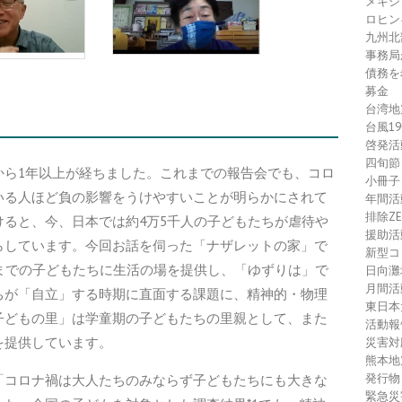
メキシ
ロヒン
九州北
事務局
債務を
募金
台湾地
台風1
啓発活
四旬節
から1年以上が経ちました。これまでの報告会でも、コロ
小冊子
いる人ほど負の影響をうけやすいことが明らかにされて
年間活
排除Z
ると、今、日本では約4万5千人の子どもたちが虐待や
援助活
らしています。今回お話を伺った「ナザレットの家」で
新型コ
までの子どもたちに生活の場を提供し、「ゆずりは」で
日向灘
月間活
ちが「自立」する時期に直面する課題に、精神的・物理
東日本
子どもの里」は学童期の子どもたちの里親として、また
活動報
を提供しています。
災害対
熊本地
発行物
「コロナ禍は大人たちのみならず子どもたちにも大きな
緊急災