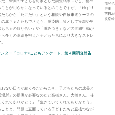
た。全国の子どもを対象とした調査結果*1でも、精神
能登半
ることが明らかになっているとのことですが、「ゆずり
行事
西日本
者たちから「死にたい」という相談や自殺未遂ケースの
視察報
」の赤ちゃんたちでさえも、感染防止策として実親や里
おもちゃの取り合い」や「噛みつき」などの問題行動が
から多くの課題を抱えた子どもたちにより大きなストレ
す。
センター「コロナ×こどもアンケート」第４回調査報告
所
会わない日々が続く今だからこそ、子どもたちの成長と
居場所」の提供が必要なのだと高橋さん、大橋さん、荘
てくれてありがとう」「生きていてくれてありがとう」
ることと、問題に直面している子どもたちと直接つなが