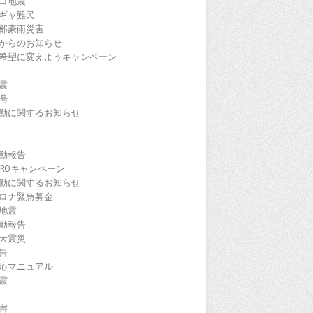
コ地震
ギャ難民
部豪雨災害
からのお知らせ
希望に変えようキャンペーン
震
9号
動に関するお知らせ
動報告
EROキャンペーン
動に関するお知らせ
ロナ緊急募金
地震
動報告
大震災
告
応マニュアル
震
害