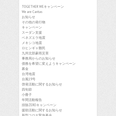
ブ
TOGETHER WEキャンペーン
We are Caritas
お知らせ
その他の発行物
キャンペーン
スーダン支援
ベネズエラ地震
メキシコ地震
ロヒンギャ難民
九州北部豪雨災害
事務局からのお知らせ
債務を希望に変えようキャンペーン
募金
台湾地震
台風19号
啓発活動に関するお知らせ
四旬節
小冊子
年間活動報告
排除ZEROキャンペーン
援助活動に関するお知らせ
新型コロナ緊急募金