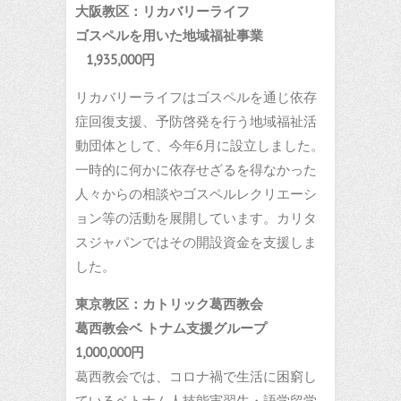
大阪教区：リカバリーライフ
ゴスペルを用いた地域福祉事業
1,935,000円
リカバリーライフはゴスペルを通じ依存
症回復支援、予防啓発を行う地域福祉活
動団体として、今年6月に設立しました。
一時的に何かに依存せざるを得なかった
人々からの相談やゴスペルレクリエーシ
ョン等の活動を展開しています。カリタ
スジャパンではその開設資金を支援しま
した。
東京教区：カトリック葛西教会
葛西教会ベ トナム支援グループ
1,000,000
円
葛西教会では、コロナ禍で生活に困窮し
ているベトナム人技能実習生・語学留学