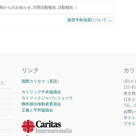
局からのお知らせ
,
月間活動報告
,
活動報告
|
能登半島地震について
→
リンク
カリ
国際カリタス（英語）
(宗)
した
135-85
カトリック中央協議会
東京都江
カトリックジャパンニュース
日本カ
難民移住移動者委員会
TEL：0
正義と平和協議会
お問い
サイト
プライ