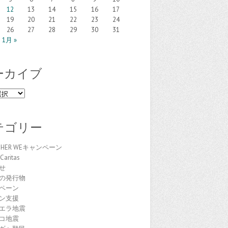
12
13
14
15
16
17
19
20
21
22
23
24
26
27
28
29
30
31
1月 »
ーカイブ
テゴリー
THER WEキャンペーン
Caritas
せ
の発行物
ペーン
ン支援
エラ地震
コ地震