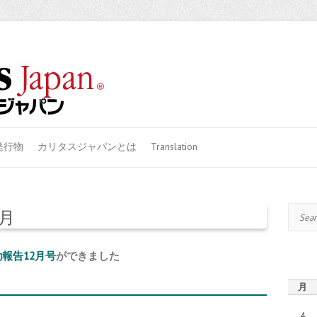
発行物
カリタスジャパンとは
Translation
Search
2月
報告12月号
ができました
月
4