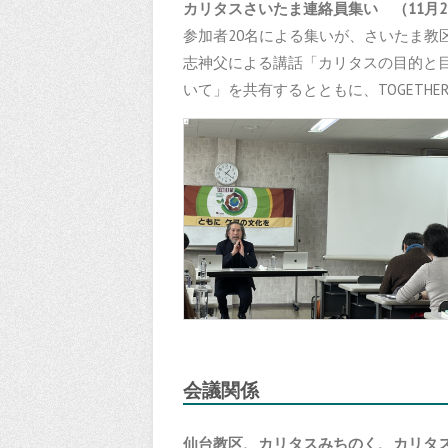
カリタスさいたま連絡員集い （11月2
参加者20名による集いが、さいたま教
志神父による講話「カリタスの目的と
いて」を共有するとともに、TOGETHE
会議関係
仙台教区、カリタスみちのく、カリタ