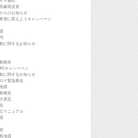
ギャ難民
部豪雨災害
からのお知らせ
希望に変えようキャンペーン
震
9号
動に関するお知らせ
動報告
EROキャンペーン
動に関するお知らせ
ロナ緊急募金
地震
動報告
大震災
告
応マニュアル
震
害
島地震