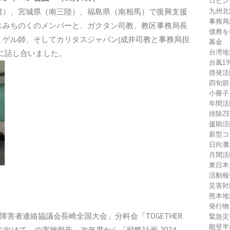
ロヒン
九州北
渡）、宮城県（南三陸）、福島県（南相馬）で復興支援
事務局
スみちのくのメンバーと、ガクタン司教、教区事務局長
債務を
ミゲル師、そしてカリタスジャパン(成井司教と事務局担
募金
台湾地
に話し合いました。
台風1
啓発活
四旬節
小冊子
年間活
排除Z
援助活
新型コ
日向灘
月間活
東日本
活動報
災害対
熊本地
）
発行物
ク障害者連絡協議会長崎全国大会」分科会「TOGETHER
緊急災
能登半
に向けて」の実施報告、次年度から「戦略計画 2024-