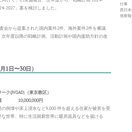
行事
24-2027」案を検討しました。
西日本
視察報
）
査会から提案された国内案件2件、海外案件2件を審議
、次年度以降の戦略計画、活動計画や国内援助方針の改
1月1日〜30日）
ク(JVOAD
)
（東京教区）
災者支援
10,000,000円
倒壊や床上浸水など9,000 件を超える住家が被害を受
要な世帯、特に生活困窮世帯に暖房器具などを届ける