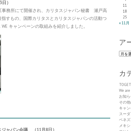
3日）
11
区事務所にて開催され、カリタスジャパン秘書 瀬戸高
18
25
目指すもの、国際カリタスとカリタスジャパンの活動つ
« 11月
R WE キャンペーンの取組みを紹介しました。
ア
ア
ー
カ
イ
カ
ブ
TOGE
We are 
お知ら
その他
キャン
スーダ
ベネズ
メキシ
スジャパン会議
（11月8日）