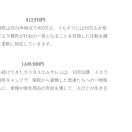
 822,950円
は2021年時点で410万人、うちチリには50万人が登
ズエラ難民が社会の一員となることを目指した活動を継
に柔軟に対応していきます。
,645,900円
続けてきたカリタスエルサレムは、10月以降、イスラ
難民キャンプで、病院から避難した患者たちへの一時医
もに、食糧や衛生用品の支給を通して、人びとが生きる