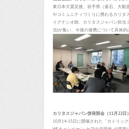
東日本大震災後、岩手県（釜石、大船
やコミュニティづくりに携わるカリタ
イグナシオ師、カリタスジャパン担当
当)が集い、今後の連携について具体的
カリタスジャパン啓発部会（11月22日
10月14-15日に開催された「カトリッ
WEキャンペーン-ケアの共同体-の実践