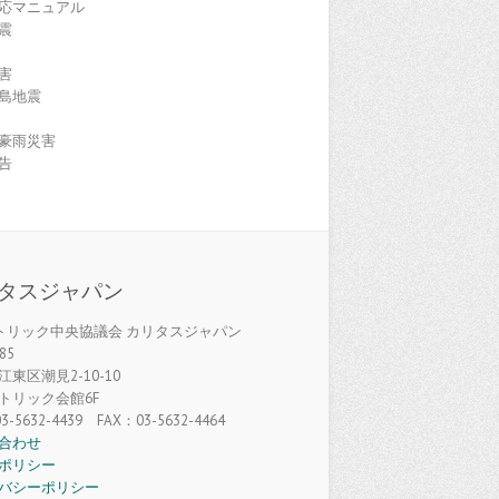
応マニュアル
震
害
島地震
豪雨災害
告
タスジャパン
カトリック中央協議会 カリタスジャパン
85
東区潮見2-10-10
トリック会館6F
3-5632-4439 FAX：03-5632-4464
合わせ
ポリシー
バシーポリシー