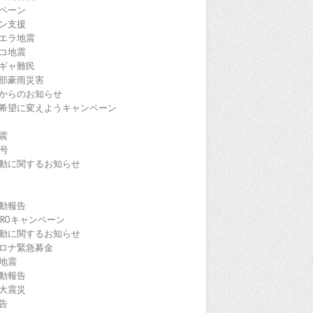
ペーン
ン支援
エラ地震
コ地震
ギャ難民
部豪雨災害
からのお知らせ
希望に変えようキャンペーン
震
9号
動に関するお知らせ
動報告
EROキャンペーン
動に関するお知らせ
ロナ緊急募金
地震
動報告
大震災
告