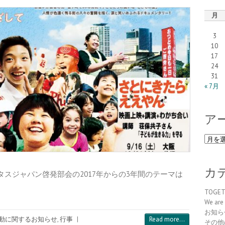
月
3
10
17
24
31
« 7月
ア
ア
ー
カ
イ
カ
タスジャパン啓発部会の2017年からの3年間のテーマは
ブ
TOGE
We are 
お知ら
動に関するお知らせ
,
行事
|
Read more...
その他