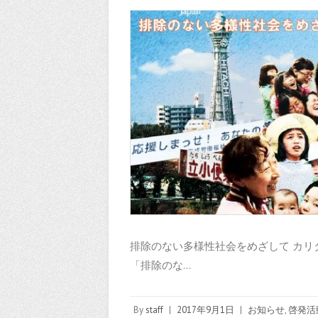
排除のない多様性社会をめざして カリ
「排除のな…
By
staff
|
2017年9月1日
|
お知らせ
,
啓発活