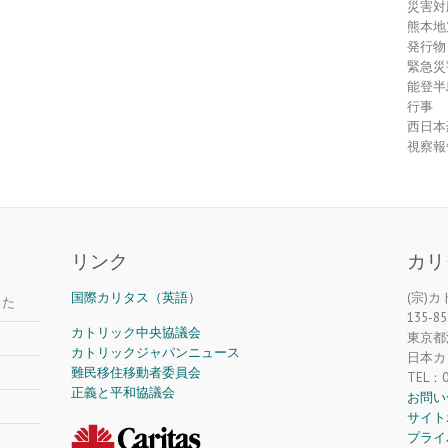
災害対
熊本地
発行物
緊急災
能登半
行事
西日本
視察報
リンク
カリ
国際カリタス（英語）
(宗)
した
135-85
カトリック中央協議会
東京都江
カトリックジャパンニュース
日本カ
難民移住移動者委員会
TEL：0
正義と平和協議会
お問い
サイト
プライ