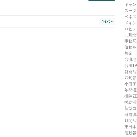
キャン
スーダ
ベネズ
Next »
メキシ
ロヒン
九州北
事務局
債務を
募金
台湾地
台風1
啓発活
四旬節
小冊子
年間活
排除Z
援助活
新型コ
日向灘
月間活
東日本
活動報