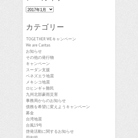
ア
ー
カ
カテゴリー
イ
ブ
TOGETHER WEキャンペーン
We are Caritas
お知らせ
その他の発行物
キャンペーン
スーダン支援
ベネズエラ地震
メキシコ地震
ロヒンギャ難民
九州北部豪雨災害
事務局からのお知らせ
債務を希望に変えようキャンペーン
募金
台湾地震
台風19号
啓発活動に関するお知らせ
四旬節