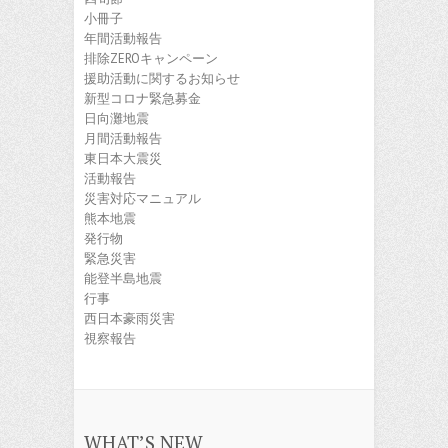
小冊子
年間活動報告
排除ZEROキャンペーン
援助活動に関するお知らせ
新型コロナ緊急募金
日向灘地震
月間活動報告
東日本大震災
活動報告
災害対応マニュアル
熊本地震
発行物
緊急災害
能登半島地震
行事
西日本豪雨災害
視察報告
WHAT’S NEW