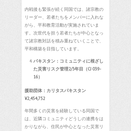
内戦後も緊張が続く同国では、諸宗教の
リーダー、若者たちをメンバーに入れな
がら、平和教育活動が実施されていま
す。次世代を担う若者たちが中心となっ
て諸宗教対話を積み重ねていくことで、
平和構築を目指しています。
パキスタン：コミュニティに根ざし
た災害
リスク管理
2/3
年目（
CJ 039-
16
）
援助団体：カリタスパキスタン
¥2,454,752
年間多くの災害を経験している同国で
は、近隣コミュニティどうしの連携をは
かりながら、住民が中心となった災害リ