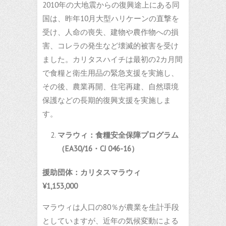
2010年の大地震からの復興途上にある同
国は、昨年10月大型ハリケーンの直撃を
受け、人命の喪失、建物や農作物への損
害、コレラの発生など壊滅的被害を受け
ました。カリタスハイチは最初の2カ月間
で食糧と衛生用品の緊急支援を実施し、
その後、農業再開、住宅再建、自然環境
保護などの長期的復興支援を実施しま
す。
マラウィ：食糧安全保障プログラム
（
EA30/16
・
CJ 046-16
）
援助団体：カリタスマラウィ
¥1,153,000
マラウィは人口の80％が農業を生計手段
としていますが、近年の気候変動による