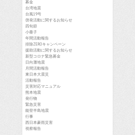
募金
台湾地震
台風19号
啓発活動に関するお知らせ
四旬節
小冊子
年間活動報告
排除ZEROキャンペーン
援助活動に関するお知らせ
新型コロナ緊急募金
日向灘地震
月間活動報告
東日本大震災
活動報告
災害対応マニュアル
熊本地震
発行物
緊急災害
能登半島地震
行事
西日本豪雨災害
視察報告