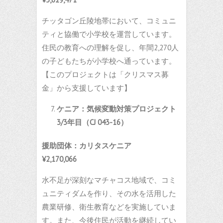
チッタゴン丘陵地帯において、コミュニ
ティと協働で小学校を運営しています。
住民の教育への理解を促し、年間2,270人
の子どもたちが小学校へ通っています。
【このプロジェクトは「クリスマス募
金」から支援しています】
ケニア：気候変動対策プロジェクト
3/3
年目（
CJ 043-16
）
援助団体：カリタスケニア
¥2,170,066
水不足が深刻なマチャコス地域で、コミ
ュニティダムを作り、その水を活用した
農業研修、衛生教育などを実施していま
す。また、今後住民が活動を継続してい