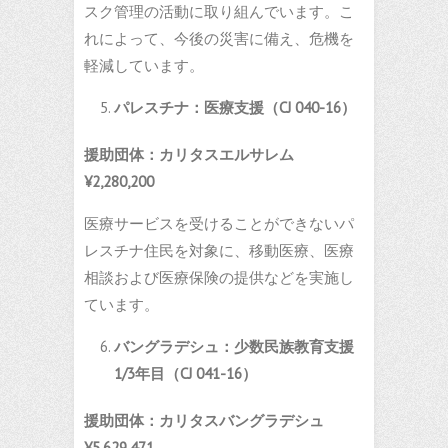
スク管理の活動に取り組んでいます。こ
れによって、今後の災害に備え、危機を
軽減しています。
パレスチナ：医療支援
（
CJ 040-16
）
援助団体：カリタスエルサレム
¥2,280,200
医療サービスを受けることができないパ
レスチナ住民を対象に、移動医療、医療
相談および医療保険の提供などを実施し
ています。
バングラデシュ：少数民族教育支援
1/3
年目（
CJ 041-16
）
援助団体：カリタスバングラデシュ
¥5,629,471