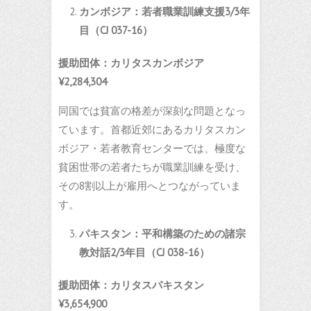
カンボジア：若者職業訓練支援
3/3
年
目（
CJ 037-16
）
援助団体：カリタスカンボジア
¥2,284,304
同国では貧富の格差が深刻な問題となっ
ています。首都近郊にあるカリタスカン
ボジア・若者教育センターでは、極度な
貧困世帯の若者たちが職業訓練を受け、
その8割以上が雇用へとつながっていま
す。
パキスタン：平和構築のための諸宗
教対話
2/3
年目（
CJ 038-16
）
援助団体：カリタスパキスタン
¥3,654,900