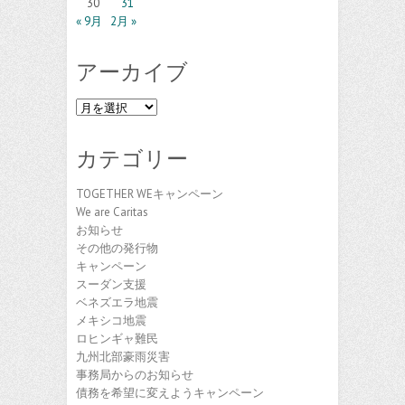
30
31
« 9月
2月 »
アーカイブ
ア
ー
カ
カテゴリー
イ
ブ
TOGETHER WEキャンペーン
We are Caritas
お知らせ
その他の発行物
キャンペーン
スーダン支援
ベネズエラ地震
メキシコ地震
ロヒンギャ難民
九州北部豪雨災害
事務局からのお知らせ
債務を希望に変えようキャンペーン