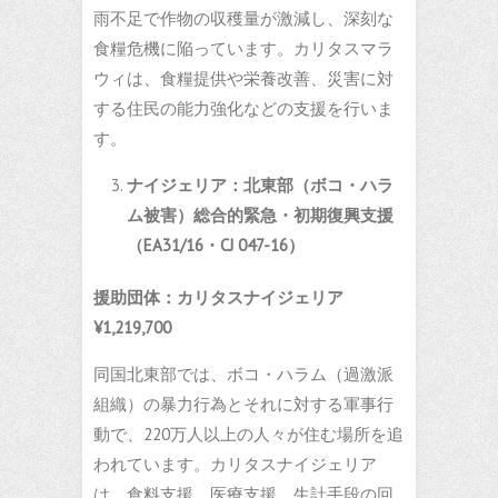
雨不足で作物の収穫量が激減し、深刻な
食糧危機に陥っています。カリタスマラ
ウィは、食糧提供や栄養改善、災害に対
する住民の能力強化などの支援を行いま
す。
ナイジェリア：北東部（ボコ・ハラ
ム被害）総合的緊急・初期復興支援
（
EA31/16
・
CJ 047-16
）
援助団体：カリタスナイジェリア
¥1,219,700
同国北東部では、ボコ・ハラム（過激派
組織）の暴力行為とそれに対する軍事行
動で、220万人以上の人々が住む場所を追
われています。カリタスナイジェリア
は、食料支援、医療支援、生計手段の回