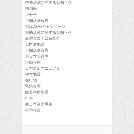
啓発活動に関するお知らせ
四旬節
小冊子
年間活動報告
排除ZEROキャンペーン
援助活動に関するお知らせ
新型コロナ緊急募金
日向灘地震
月間活動報告
東日本大震災
活動報告
災害対応マニュアル
熊本地震
発行物
緊急災害
能登半島地震
行事
西日本豪雨災害
視察報告