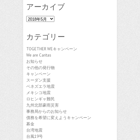
アーカイブ
ア
ー
カ
カテゴリー
イ
ブ
TOGETHER WEキャンペーン
We are Caritas
お知らせ
その他の発行物
キャンペーン
スーダン支援
ベネズエラ地震
メキシコ地震
ロヒンギャ難民
九州北部豪雨災害
事務局からのお知らせ
債務を希望に変えようキャンペーン
募金
台湾地震
台風19号