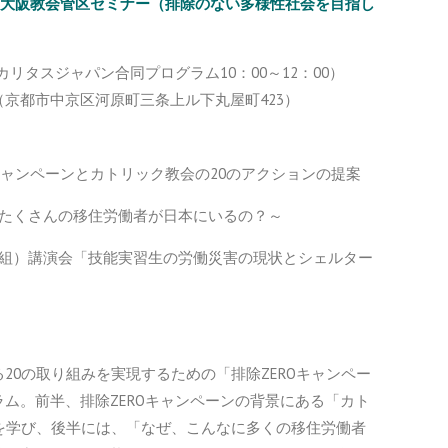
aRM大阪教会管区セミナー（排除のない多様性社会を目指し
RM・カリタスジャパン合同プログラム10：00～12：00）
京都市中京区河原町三条上ル下丸屋町423）
EROキャンペーンとカトリック教会の20のアクションの提案
、たくさんの移住労働者が日本にいるの？～
般労組）講演会「技能実習生の労働災害の現状とシェルター
20の取り組みを実現するための「排除ZEROキャンペー
ム。前半、排除ZEROキャンペーンの背景にある「カト
を学び、後半には、「なぜ、こんなに多くの移住労働者