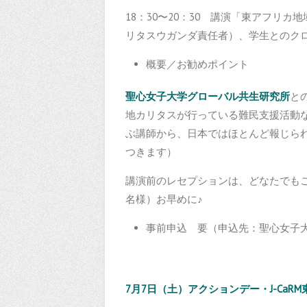
18：30〜20：30 講演「東アフリ
リタスウガンダ責任者）、学生とのク
概要／お勧めポイント
聖心女子大学グローバル共生研究所
と
地カリタスが行っている難民支援活動
ぶ講師から、日本ではほとんど報じら
つきます）
講演前のレセプションは、どなたでもご
名様）お早めに♪
事前申込 要（申込先：聖心女子
7月7日（土）アクションデー・J-CaR