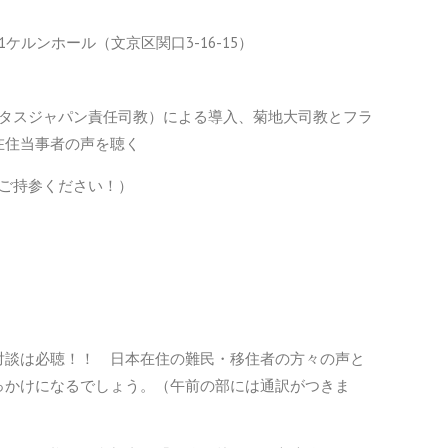
ケルンホール（文京区関口3-16-15）
カリタスジャパン責任司教）による導入、菊地大司教とフラ
在住当事者の声を聴く
当をご持参ください！）
対談は必聴！！ 日本在住の難民・移住者の方々の声と
っかけになるでしょう。（午前の部には通訳がつきま