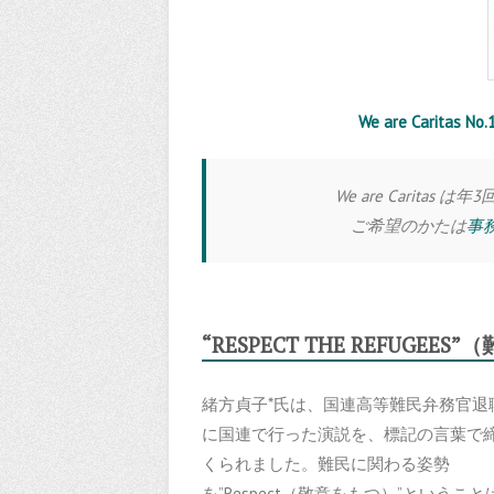
We are Caritas
We are Carita
ご希望のかたは
事
“RESPECT THE REFUGEE
緒方貞子*氏は、国連高等難民弁務官退
に国連で行った演説を、標記の言葉で
くられました。難民に関わる姿勢
を”Respect（敬意をもつ）”ということ