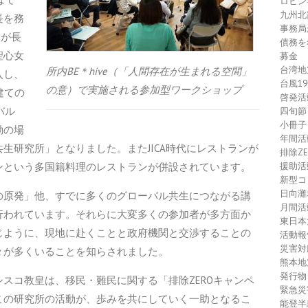
ロヒン
九州北
長を務
事務局
設が長
債務を
聖心女
募金
台湾地
所内BE＊hive（「人間存在が生まれる空間」
入し、
台風1
の意）で実施される参加型ワークショップ
建ての
啓発活
バル
四旬節
小冊子
動の場
年間活
生研究所」となりました。またJICA時代にレストランが
排除Z
援助活
ンという多国籍料理のレストランが併設されています。
新型コ
日向灘
の原発」他、すでに多くのグローバル共生につながる講
月間活
行われています。それらに大変多くの参加者が多方面か
東日本
じように、現地に赴くことと政府機関と交渉することの
活動報
災害対
々が多くいることを知らされました。
熊本地
発行物
スコ教皇は、移民・難民に関する「排除ZEROキャンペ
緊急災
この研究所の活動が、歩みを共にしていく一助となるこ
能登半