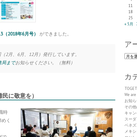
11
18
25
« 5月
 No.13（2018年6月号）
ができました。
ア
s は年3回（2月、6月、12月）発行しています。
ア
ー
務局まで
お知らせください。（無料）
カ
イ
カ
ブ
TOGE
S”（難民に敬意を）
We are 
お知ら
その他
職時
キャン
スーダ
締めく
ベネズ
メキシ
ばで