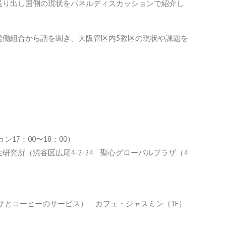
送り出し国側の現状をパネルディスカッションで紹介し
労働組合から話を聞き、大阪管区内5教区の現状や課題を
ン17：00〜18：00）
究所（渋谷区広尾4-2-24 聖心グローバルプラザ（4
サモサとコーヒーのサービス） カフェ・ジャスミン（1F）