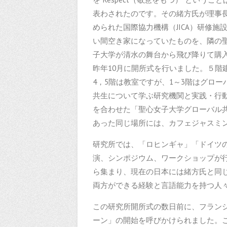
表わされたのです。その緒方氏が理事
められた国際協力機構（JICA）研修施
い間空き家になっていたものを、隣の
子大学が清水の舞台から飛び降りて購
昨年10月に開所式を行いました。５階
4，5階は教室ですが、1～3階はグロー
共生について学ぶ研究機関と実践・行
を合わせた「聖心女子大学グローバル共
あった同じ場所には、カフェジャスミ
研究所では、「ロヒンギャ」「ドイツ
演、シンポジウム、ワークショップが
ら集まり、現在の日本には緒方氏と同
両方ができる経験と言語能力を持つ人
この研究所開所式の数日前に、フランシ
ーン」の開始を呼びかけられました。