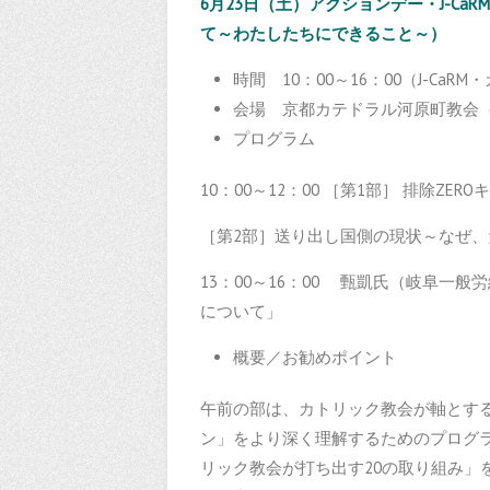
6月23日（土）アクションデー・J-C
て～わたしたちにできること～）
時間 10：00～16：00（J-Ca
会場 京都カテドラル河原町教会（
プログラム
10：00～12：00 ［第1部］ 排除Z
［第2部］送り出し国側の現状～なぜ
13：00～16：00 甄凱氏（岐阜一
について」
概要／お勧めポイント
午前の部は、カトリック教会が軸とする
ン」をより深く理解するためのプログラ
リック教会が打ち出す20の取り組み」