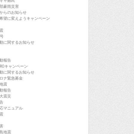
ギャ難民
部豪雨災害
からのお知らせ
希望に変えようキャンペーン
震
9号
動に関するお知らせ
動報告
EROキャンペーン
動に関するお知らせ
ロナ緊急募金
地震
動報告
大震災
告
応マニュアル
震
害
島地震