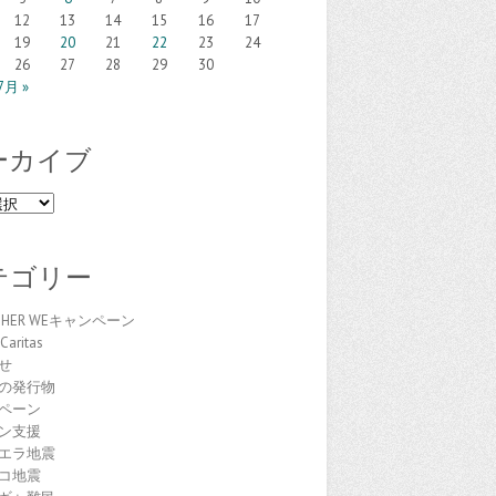
12
13
14
15
16
17
19
20
21
22
23
24
26
27
28
29
30
7月 »
ーカイブ
テゴリー
THER WEキャンペーン
Caritas
せ
の発行物
ペーン
ン支援
エラ地震
コ地震