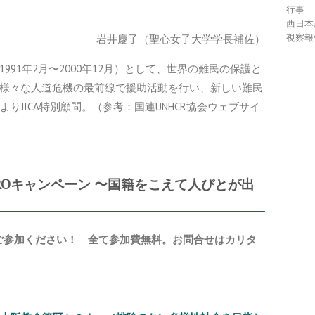
行事
西日本
視察報
岩井慶子（聖心女子大学学長補佐）
991年2月〜2000年12月）として、世界の難民の保護と
、様々な人道危機の最前線で援助活動を行い、新しい難民
よりJICA特別顧問。（参考：国連UNHCR協会ウェブサイ
排除ZEROキャンペーン 〜国籍をこえて人びとが出
ご参加ください！ 全て参加費無料。お問合せはカリタ