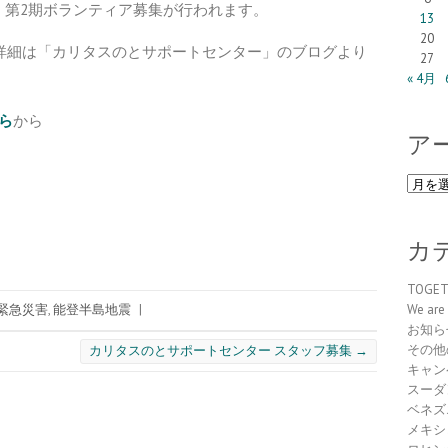
、第2期ボランティア募集が行われます。
13
20
す。詳細は「カリタスのとサポートセンター」のブログより
27
« 4月
ら
から
ア
ア
ー
カ
イ
カ
ブ
TOGE
緊急災害
,
能登半島地震
|
We are 
お知ら
その他
カリタスのとサポートセンター スタッフ募集
→
キャン
スーダ
ベネズ
メキシ