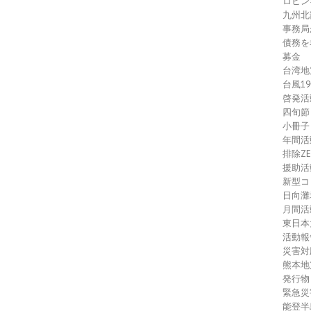
ロヒン
九州北
事務局
債務を
募金
台湾地
台風1
啓発活
四旬節
小冊子
年間活
排除Z
援助活
新型コ
日向灘
月間活
東日本
活動報
災害対
熊本地
発行物
緊急災
能登半