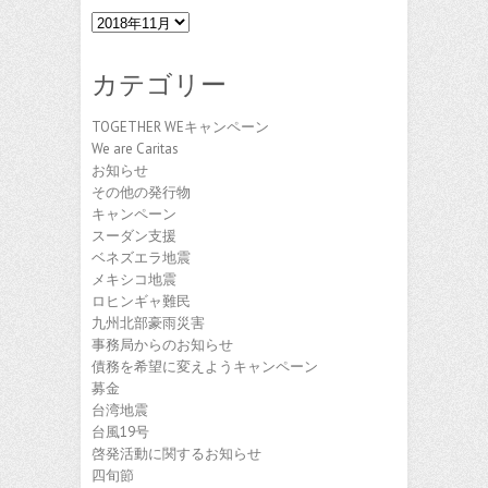
ア
ー
カ
カテゴリー
イ
ブ
TOGETHER WEキャンペーン
We are Caritas
お知らせ
その他の発行物
キャンペーン
スーダン支援
ベネズエラ地震
メキシコ地震
ロヒンギャ難民
九州北部豪雨災害
事務局からのお知らせ
債務を希望に変えようキャンペーン
募金
台湾地震
台風19号
啓発活動に関するお知らせ
四旬節