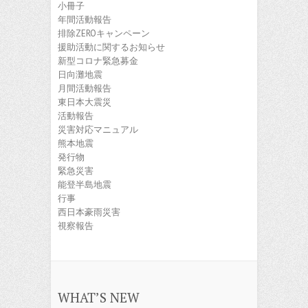
小冊子
年間活動報告
排除ZEROキャンペーン
援助活動に関するお知らせ
新型コロナ緊急募金
日向灘地震
月間活動報告
東日本大震災
活動報告
災害対応マニュアル
熊本地震
発行物
緊急災害
能登半島地震
行事
西日本豪雨災害
視察報告
WHAT’S NEW