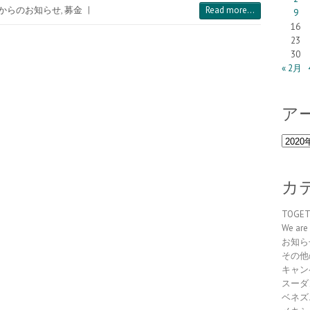
からのお知らせ
,
募金
|
Read more...
9
16
23
30
« 2月
ア
ア
ー
カ
イ
カ
ブ
TOGE
We are 
お知ら
その他
キャン
スーダ
ベネズ