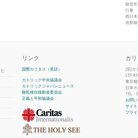
能登半
行事
西日本
視察報
リンク
カリ
国際カリタス（英語）
(宗)
した
135-85
カトリック中央協議会
東京都江
カトリックジャパンニュース
日本カ
難民移住移動者委員会
TEL：0
正義と平和協議会
お問い
サイト
プライ