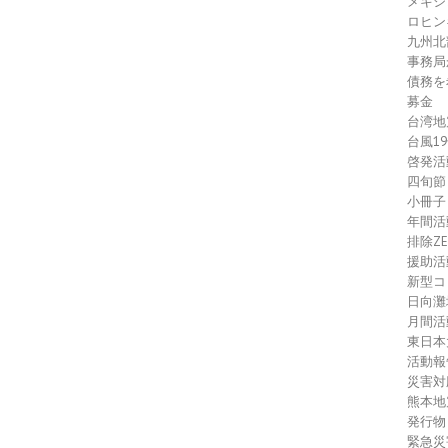
メキシ
ロヒン
九州北
事務局
債務を
募金
台湾地
台風1
啓発活
四旬節
小冊子
年間活
排除Z
援助活
新型コ
日向灘
月間活
東日本
活動報
災害対
熊本地
発行物
緊急災