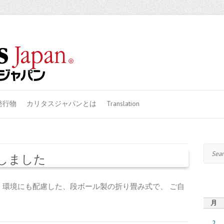
発行物
カリタスジャパンとは
Translation
Search
しました
！環境にも配慮した、段ボール製の折り畳み式で、 ご自
月
2