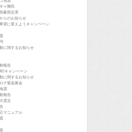
コ地震
ギャ難民
部豪雨災害
からのお知らせ
希望に変えようキャンペーン
震
9号
動に関するお知らせ
動報告
EROキャンペーン
動に関するお知らせ
ロナ緊急募金
地震
動報告
大震災
告
応マニュアル
震
害