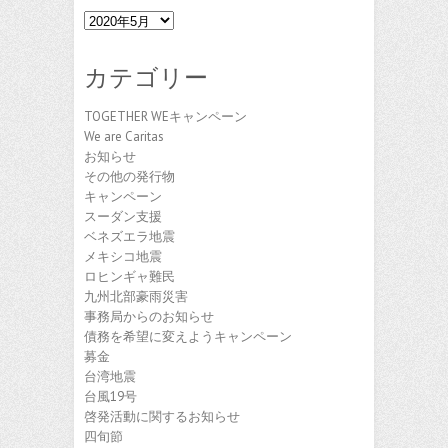
ア
ー
カ
カテゴリー
イ
ブ
TOGETHER WEキャンペーン
We are Caritas
お知らせ
その他の発行物
キャンペーン
スーダン支援
ベネズエラ地震
メキシコ地震
ロヒンギャ難民
九州北部豪雨災害
事務局からのお知らせ
債務を希望に変えようキャンペーン
募金
台湾地震
台風19号
啓発活動に関するお知らせ
四旬節