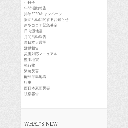
小冊子
年間活動報告
排除ZEROキャンペーン
援助活動に関するお知らせ
新型コロナ緊急募金
日向灘地震
月間活動報告
東日本大震災
活動報告
災害対応マニュアル
熊本地震
発行物
緊急災害
能登半島地震
行事
西日本豪雨災害
視察報告
WHAT’S NEW