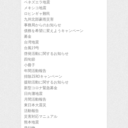
ベネズエラ地震
メキシコ地震
ロヒンギャ難民
九州北部豪雨災害
事務局からのお知らせ
債務を希望に変えようキャンペーン
募金
台湾地震
台風19号
啓発活動に関するお知らせ
四旬節
小冊子
年間活動報告
排除ZEROキャンペーン
援助活動に関するお知らせ
新型コロナ緊急募金
日向灘地震
月間活動報告
東日本大震災
活動報告
災害対応マニュアル
熊本地震
発行物