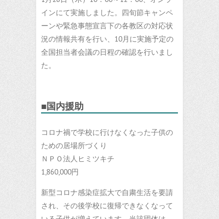
インにて実施しました。四旬節キャンペ
ーンや緊急事態宣言下の各教区の対応状
況の情報共有を行い、10月に実施予定の
全国担当者会議の日程の確認を行いまし
た。
■国内援助
コロナ禍で学校に行けなくなった子供の
ための居場所づくり
ＮＰＯ法人ヒミツキチ
1,860,000円
新型コロナ感染症拡大で自粛生活を要請
され、その後学校に復帰できなくなって
いる子供が増えています。当該団体は、