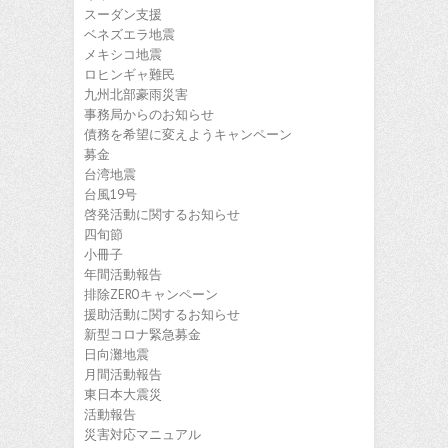
スーダン支援
ベネズエラ地震
メキシコ地震
ロヒンギャ難民
九州北部豪雨災害
事務局からのお知らせ
債務を希望に変えようキャンペーン
募金
台湾地震
台風19号
啓発活動に関するお知らせ
四旬節
小冊子
年間活動報告
排除ZEROキャンペーン
援助活動に関するお知らせ
新型コロナ緊急募金
日向灘地震
月間活動報告
東日本大震災
活動報告
災害対応マニュアル