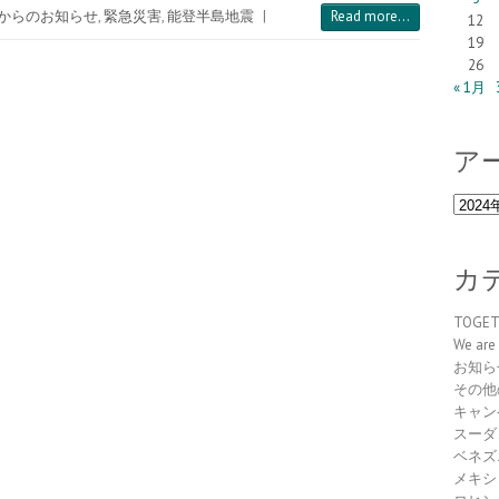
からのお知らせ
,
緊急災害
,
能登半島地震
|
Read more...
12
19
26
« 1月
ア
ア
ー
カ
イ
カ
ブ
TOGE
We are 
お知ら
その他
キャン
スーダ
ベネズ
メキシ