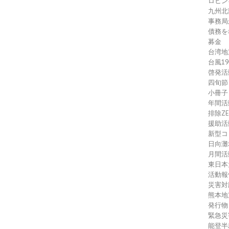
ロヒン
九州北
事務局
債務を
募金
台湾地
台風1
啓発活
四旬節
小冊子
年間活
排除Z
援助活
新型コ
日向灘
月間活
東日本
活動報
災害対
熊本地
発行物
緊急災
能登半