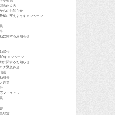
ギャ難民
部豪雨災害
からのお知らせ
希望に変えようキャンペーン
震
9号
動に関するお知らせ
動報告
EROキャンペーン
動に関するお知らせ
ロナ緊急募金
地震
動報告
大震災
告
応マニュアル
震
害
島地震