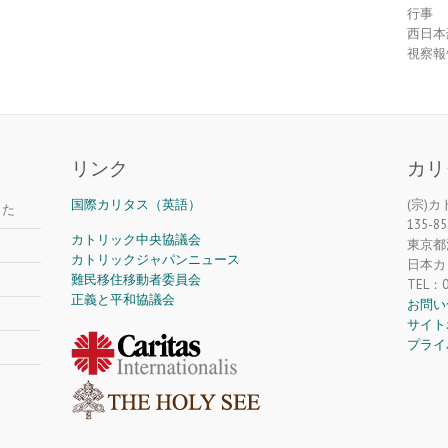
行事
西日本
視察報
リンク
カリ
国際カリタス（英語）
(宗)
した
135-85
カトリック中央協議会
東京都江
カトリックジャパンニュース
日本カ
難民移住移動者委員会
TEL：0
正義と平和協議会
お問い
サイト
プライ