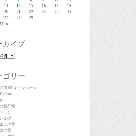
13
14
15
16
17
18
20
21
22
23
24
25
27
28
29
3月 »
ーカイブ
テゴリー
THER WEキャンペーン
Caritas
せ
の発行物
ペーン
ン支援
エラ地震
コ地震