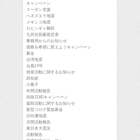
キャンペーン
スーダン支援
ベネズエラ地震
メキシコ地震
ロヒンギャ難民
九州北部豪雨災害
事務局からのお知らせ
債務を希望に変えようキャンペーン
募金
台湾地震
台風19号
啓発活動に関するお知らせ
四旬節
小冊子
年間活動報告
排除ZEROキャンペーン
援助活動に関するお知らせ
新型コロナ緊急募金
日向灘地震
月間活動報告
東日本大震災
活動報告