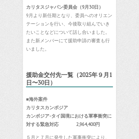
カリタスジャパン委員会（9月30日）
9月より新任期となり、委員へのオリエン
テーションを行い、今後取り組んでいき
たいことなどについて話し合いました。
また新メンバーにて援助申請の審査も行
いました。
援助金交付先一覧（
202
5
年
９
月
1
日〜30
日）
■
海外案件
カリタスカンボジア
カンボジア-タイ国境における軍事衝突に
対する緊急対応
2,964,400円
５月と７月に発生した軍事衝突により、