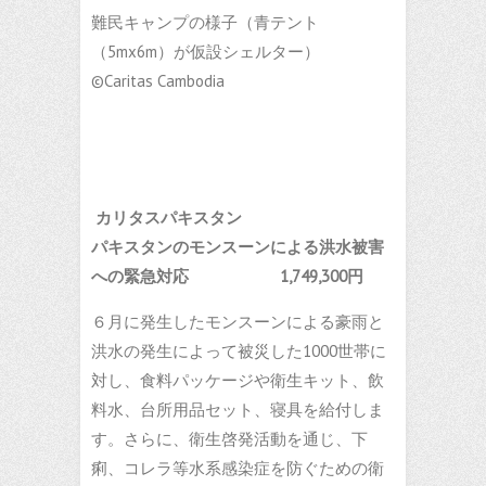
難民キャンプの様子（青テント
（5mx6m）が仮設シェルター）
©Caritas Cambodia
カリタスパキスタン
パキスタンのモンスーンによる洪水被害
への緊急対応
1,749,300円
６月に発生したモンスーンによる豪雨と
洪水の発生によって被災した1000世帯に
対し、食料パッケージや衛生キット、飲
料水、台所用品セット、寝具を給付しま
す。さらに、衛生啓発活動を通じ、下
痢、コレラ等水系感染症を防ぐための衛