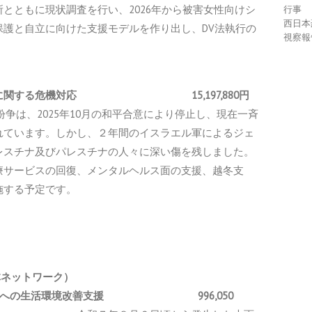
とともに現状調査を行い、2026年から被害女性向けシ
行事
西日本
護と自立に向けた支援モデルを作り出し、DV法執行の
視察報
可欠な物資に関する危機対応
15,197,880円
紛争は、2025年10月の和平合意により停止し、現在一斉
れています。しかし、２年間のイスラエル軍によるジェ
レスチナ及びパレスチナの人々に深い傷を残しました。
療サービスの回復、メンタルヘルス面の支援、越冬支
施する予定です。
体ネットワーク）
被災者への生活環境改善支援 996,050