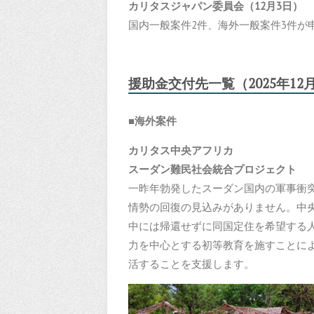
カリタスジャパン委員会（12月3日）
国内一般案件2件、海外一般案件3件が
援助金交付先一覧（
202
5
年12
■海外案件
カリタス中央アフリカ
スーダン難民社会統合プ
一昨年勃発したスーダン国内の軍事衝
情勢の回復の見込みがありません。中
中には帰還せずに同国定住を希望する
力を中心とする初等教育を施すことに
活することを支援します。