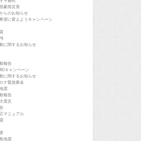
ギャ難民
部豪雨災害
からのお知らせ
希望に変えようキャンペーン
震
9号
動に関するお知らせ
動報告
EROキャンペーン
動に関するお知らせ
ロナ緊急募金
地震
動報告
大震災
告
応マニュアル
震
害
島地震