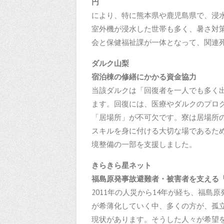
により、特に熊本県や鹿児島県で、浸
室外機が浸水した世帯も多く、暑さ対
会と保健福祉課が一体となって、関連
ダルク山梨
宿泊棟の修繕にかかる
当該ダルクは「回復者を一人でも多く
ます。回復には、医療やダルクのプロ
「居場所」が不可欠です。寮は居場所
スキルを身に付ける大切な場であるた
境整備の一部を支援しました。
きらきら星ネット
福島原発事故避難者・被害
2011年の人災から14年が経ち、福
が希薄化していく中、多くの方が、孤
現状があります。そうした人々が希望