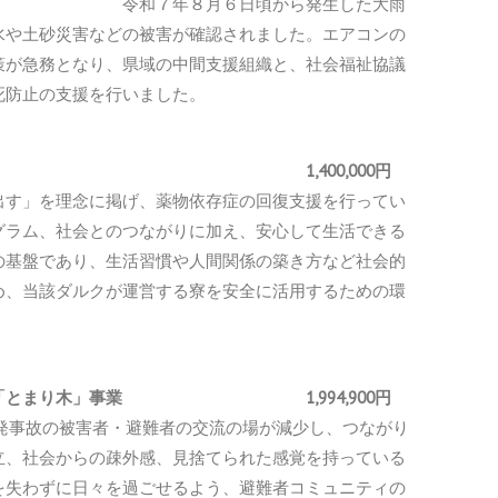
円
令和７年８月６日頃から発生した大雨
水や土砂災害などの被害が確認されました。エアコンの
策が急務となり、県域の中間支援組織と、社会福祉協議
死防止の支援を行いました。
資金協力 1,400,000円
出す」を理念に掲げ、薬物依存症の回復支援を行ってい
グラム、社会とのつながりに加え、安心して生活できる
の基盤であり、生活習慣や人間関係の築き方など社会的
め、当該ダルクが運営する寮を安全に活用するための環
者を支える「とまり木」事業
1,994,900円
島原発事故の被害者・避難者の交流の場が減少し、つながり
⽴、社会からの疎外感、⾒捨てられた感覚を持っている
を失わずに日々を過ごせるよう、避難者コミュニティの