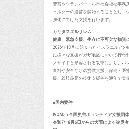
警察やウランバートル市社会福祉事務所
ェルターの運営を開始することとし、保
強化に向けた支援を行います。
カリタスエルサレム
健康、緊急支援、生存に不
2023年10月に始まったイスラエルとの
に様々な支援がガザ地区において行わ
ノサイドと形容される攻撃により、パ
食料や安全な水の提供支援、保健・医
援、義肢義足の技術支援等を通年で実
■国内案件
JVOAD
（全国災害ボランティア支援団
令和7年8月6日からの大雨による