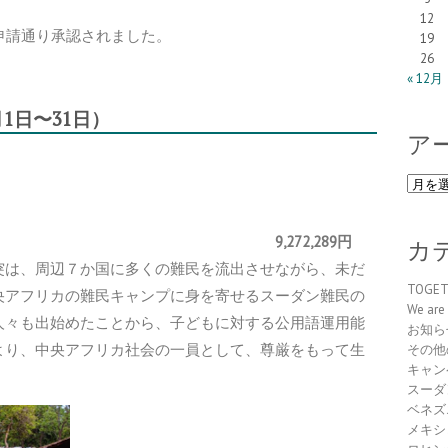
12
申請通り承認されました。
19
26
« 12月
月
1
日〜3
1
日）
ア
ア
ー
カ
ロジェクト 9,272,289円
イ
カ
ブ
突は、周辺７か国に多くの難民を流出させながら、未だ
TOGE
央アフリカの難民キャンプに身を寄せるスーダン難民の
We are 
人々も出始めたことから、子どもに対する公用語運用能
お知ら
より、中央アフリカ社会の一員として、尊厳をもって生
その他
キャン
スーダ
ベネズ
メキシ