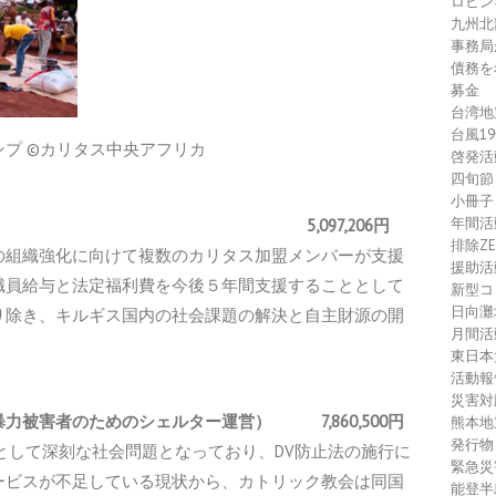
ロヒン
九州北
事務局
債務を
募金
台湾地
台風1
プ ©カリタス中央アフリカ
啓発活
四旬節
小冊子
年間活
6 5,097,206円
排除Z
の組織強化に向けて複数のカリタス加盟メンバーが支援
援助活
職員給与と法定福利費を今後５年間支援することとして
新型コ
日向灘
り除き、キルギス国内の社会課題の解決と自主財源の開
月間活
。
東日本
活動報
災害対
暴力被害者のためのシェルター運営）
7,860,500円
熊本地
発行物
として深刻な社会問題となっており、DV防止法の施行に
緊急災
ービスが不足している現状から、カトリック教会は同国
能登半