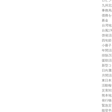
ロヒン
九州北
事務局
債務を
募金
台湾地
台風1
啓発活
四旬節
小冊子
年間活
排除Z
援助活
新型コ
日向灘
月間活
東日本
活動報
災害対
熊本地
発行物
緊急災
能登半