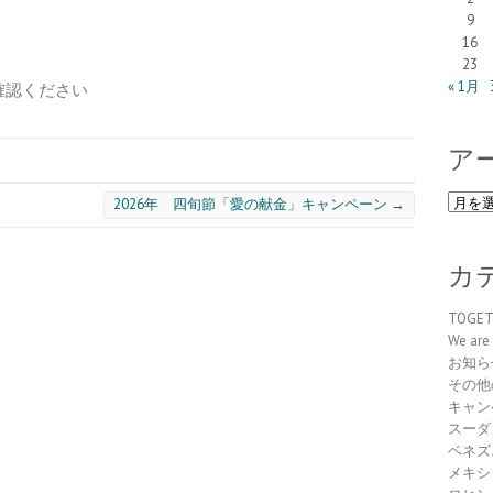
9
16
23
« 1月
確認ください
ア
ア
2026年 四旬節「愛の献金」キャンペーン
→
ー
カ
イ
カ
ブ
TOGE
We are 
お知ら
その他
キャン
スーダ
ベネズ
メキシ