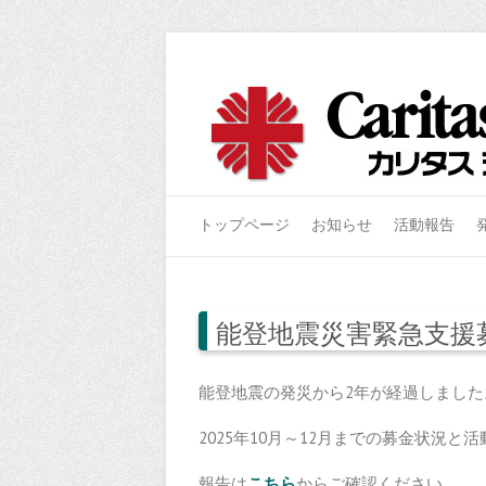
トップページ
お知らせ
活動報告
能登地震災害緊急支援募
能登地震の発災から2年が経過しました
2025年10月～12月までの募金状況
報告は
こち
ら
からご確認ください。