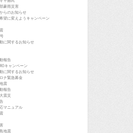
ギャ難民
部豪雨災害
からのお知らせ
希望に変えようキャンペーン
震
9号
動に関するお知らせ
動報告
EROキャンペーン
動に関するお知らせ
ロナ緊急募金
地震
動報告
大震災
告
応マニュアル
震
害
島地震