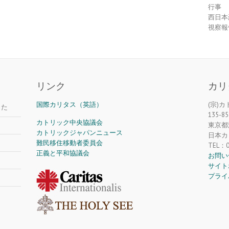
行事
西日本
視察報
リンク
カリ
国際カリタス（英語）
(宗)
した
135-85
カトリック中央協議会
東京都江
カトリックジャパンニュース
日本カ
難民移住移動者委員会
TEL：0
正義と平和協議会
お問い
サイト
プライ