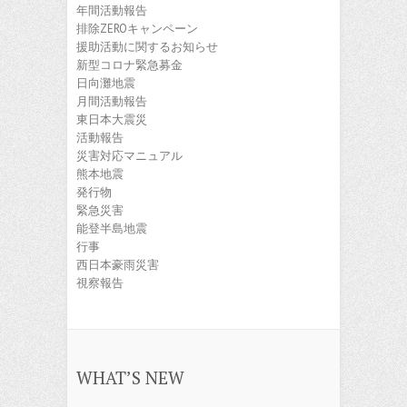
年間活動報告
排除ZEROキャンペーン
援助活動に関するお知らせ
新型コロナ緊急募金
日向灘地震
月間活動報告
東日本大震災
活動報告
災害対応マニュアル
熊本地震
発行物
緊急災害
能登半島地震
行事
西日本豪雨災害
視察報告
WHAT’S NEW