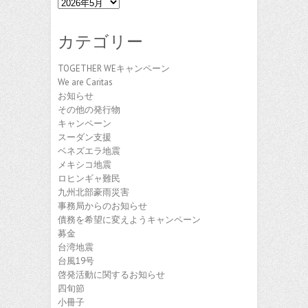
ア
ー
カ
カテゴリー
イ
ブ
TOGETHER WEキャンペーン
We are Caritas
お知らせ
その他の発行物
キャンペーン
スーダン支援
ベネズエラ地震
メキシコ地震
ロヒンギャ難民
九州北部豪雨災害
事務局からのお知らせ
債務を希望に変えようキャンペーン
募金
台湾地震
台風19号
啓発活動に関するお知らせ
四旬節
小冊子