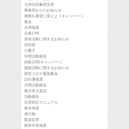
九州北部豪雨災害
事務局からのお知らせ
債務を希望に変えようキャンペーン
募金
台湾地震
台風19号
啓発活動に関するお知らせ
四旬節
小冊子
年間活動報告
排除ZEROキャンペーン
援助活動に関するお知らせ
新型コロナ緊急募金
日向灘地震
月間活動報告
東日本大震災
活動報告
災害対応マニュアル
熊本地震
発行物
緊急災害
能登半島地震