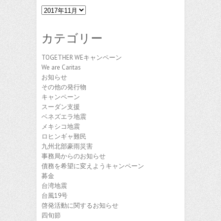
ア
ー
カ
カテゴリー
イ
ブ
TOGETHER WEキャンペーン
We are Caritas
お知らせ
その他の発行物
キャンペーン
スーダン支援
ベネズエラ地震
メキシコ地震
ロヒンギャ難民
九州北部豪雨災害
事務局からのお知らせ
債務を希望に変えようキャンペーン
募金
台湾地震
台風19号
啓発活動に関するお知らせ
四旬節