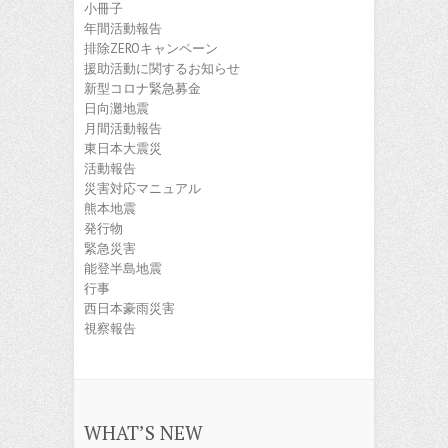
小冊子
年間活動報告
排除ZEROキャンペーン
援助活動に関するお知らせ
新型コロナ緊急募金
日向灘地震
月間活動報告
東日本大震災
活動報告
災害対応マニュアル
熊本地震
発行物
緊急災害
能登半島地震
行事
西日本豪雨災害
視察報告
WHAT’S NEW