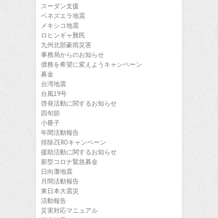
スーダン支援
ベネズエラ地震
メキシコ地震
ロヒンギャ難民
九州北部豪雨災害
事務局からのお知らせ
債務を希望に変えようキャンペーン
募金
台湾地震
台風19号
啓発活動に関するお知らせ
四旬節
小冊子
年間活動報告
排除ZEROキャンペーン
援助活動に関するお知らせ
新型コロナ緊急募金
日向灘地震
月間活動報告
東日本大震災
活動報告
災害対応マニュアル