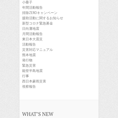
小冊子
年間活動報告
排除ZEROキャンペーン
援助活動に関するお知らせ
新型コロナ緊急募金
日向灘地震
月間活動報告
東日本大震災
活動報告
災害対応マニュアル
熊本地震
発行物
緊急災害
能登半島地震
行事
西日本豪雨災害
視察報告
WHAT’S NEW