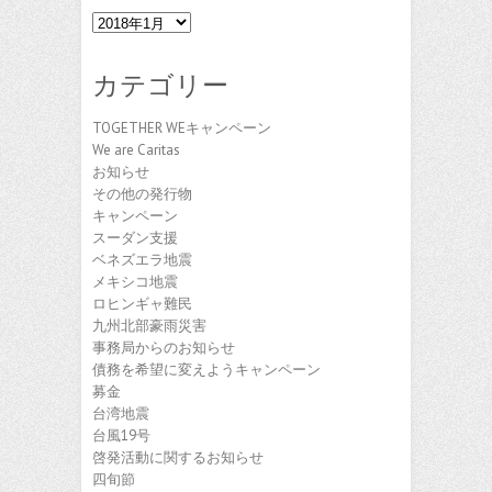
ア
ー
カ
カテゴリー
イ
ブ
TOGETHER WEキャンペーン
We are Caritas
お知らせ
その他の発行物
キャンペーン
スーダン支援
ベネズエラ地震
メキシコ地震
ロヒンギャ難民
九州北部豪雨災害
事務局からのお知らせ
債務を希望に変えようキャンペーン
募金
台湾地震
台風19号
啓発活動に関するお知らせ
四旬節