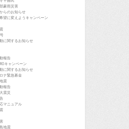
ギャ難民
部豪雨災害
からのお知らせ
希望に変えようキャンペーン
震
9号
動に関するお知らせ
動報告
EROキャンペーン
動に関するお知らせ
ロナ緊急募金
地震
動報告
大震災
告
応マニュアル
震
害
島地震