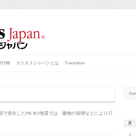
発行物
カリタスジャパンとは
Translation
Search
部で発生したM6.4の地震では、建物の崩壊などにより17
月
5