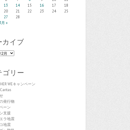
13
14
15
16
17
18
20
21
22
23
24
25
27
28
3月 »
ーカイブ
テゴリー
THER WEキャンペーン
Caritas
せ
の発行物
ペーン
ン支援
エラ地震
コ地震