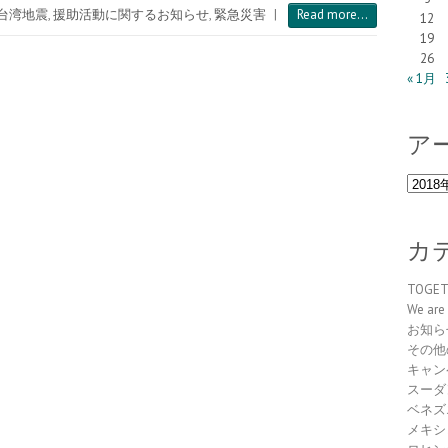
台湾地震
,
援助活動に関するお知らせ
,
緊急災害
|
Read more...
12
19
26
« 1月
ア
ア
ー
カ
イ
カ
ブ
TOGE
We are 
お知ら
その他
キャン
スーダ
ベネズ
メキシ