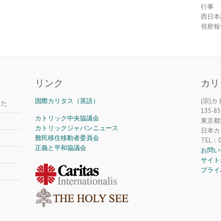
行事
西日本
視察報
リンク
カリ
国際カリタス（英語）
(宗)
した
135-85
カトリック中央協議会
東京都江
カトリックジャパンニュース
日本カ
難民移住移動者委員会
TEL：0
正義と平和協議会
お問い
サイト
プライ