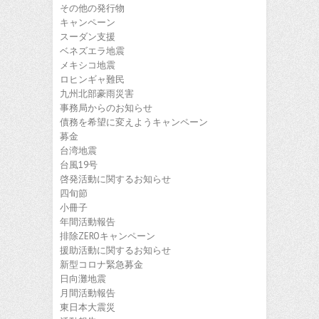
その他の発行物
キャンペーン
スーダン支援
ベネズエラ地震
メキシコ地震
ロヒンギャ難民
九州北部豪雨災害
事務局からのお知らせ
債務を希望に変えようキャンペーン
募金
台湾地震
台風19号
啓発活動に関するお知らせ
四旬節
小冊子
年間活動報告
排除ZEROキャンペーン
援助活動に関するお知らせ
新型コロナ緊急募金
日向灘地震
月間活動報告
東日本大震災