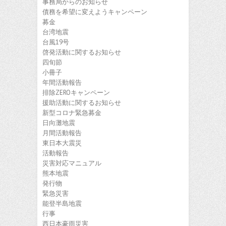
事務局からのお知らせ
債務を希望に変えようキャンペーン
募金
台湾地震
台風19号
啓発活動に関するお知らせ
四旬節
小冊子
年間活動報告
排除ZEROキャンペーン
援助活動に関するお知らせ
新型コロナ緊急募金
日向灘地震
月間活動報告
東日本大震災
活動報告
災害対応マニュアル
熊本地震
発行物
緊急災害
能登半島地震
行事
西日本豪雨災害