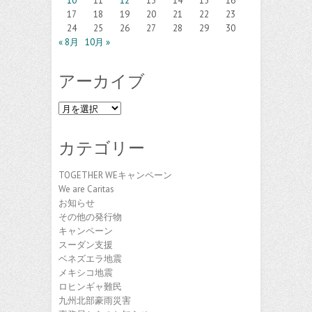
10
11
12
13
14
15
16
17
18
19
20
21
22
23
24
25
26
27
28
29
30
« 8月
10月 »
アーカイブ
ア
ー
カ
カテゴリー
イ
ブ
TOGETHER WEキャンペーン
We are Caritas
お知らせ
その他の発行物
キャンペーン
スーダン支援
ベネズエラ地震
メキシコ地震
ロヒンギャ難民
九州北部豪雨災害