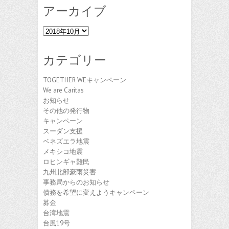
アーカイブ
ア
ー
カ
カテゴリー
イ
ブ
TOGETHER WEキャンペーン
We are Caritas
お知らせ
その他の発行物
キャンペーン
スーダン支援
ベネズエラ地震
メキシコ地震
ロヒンギャ難民
九州北部豪雨災害
事務局からのお知らせ
債務を希望に変えようキャンペーン
募金
台湾地震
台風19号