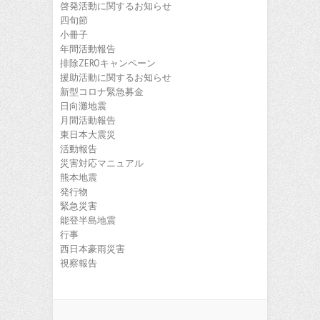
啓発活動に関するお知らせ
四旬節
小冊子
年間活動報告
排除ZEROキャンペーン
援助活動に関するお知らせ
新型コロナ緊急募金
日向灘地震
月間活動報告
東日本大震災
活動報告
災害対応マニュアル
熊本地震
発行物
緊急災害
能登半島地震
行事
西日本豪雨災害
視察報告