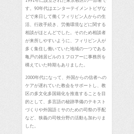
1991年に設立された東京教区の一部署で
す。90年代はエンターテイメントビザな
どで来日して働くフィリピン人からの生
活、行政手続き、労働環境などに関する
相談がほとんどでした。そのため相談者
が来所しやすいように、フィリピン人が
多く集住し働いていた地域の一つである
亀戸の雑居ビルの１フロアーに事務所を
構えていた時期もありました。
2000年代になって、外国からの信者への
ケアが遅れていた教会をサポートし、教
区の多文化多国籍化を推進することを目
的として、多言語の秘跡準備のテキスト
づくりや外国語ミサのための司祭の手配
など、狭義の司牧分野の活動も加わりま
した。