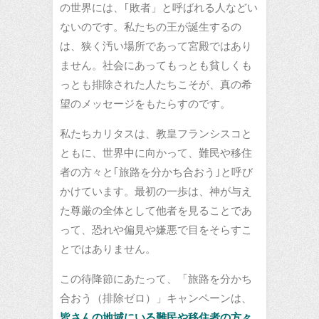
の世界には、｢敗者」と呼ばれる人などい
ないのです。私たちの王が誕生するの
は、狭く汚い場所であって宮殿ではあり
ません。社会にあってもっとも貧しくも
っとも排除された人たちこそが、真の希
望のメッセージをもたらすのです。
私たちカリタスは、教皇フランシスコと
ともに、世界中に向かって、難民や移住
者の方々と｢旅路を分かち合おう｣と呼び
かけています。最初の一歩は、神が与え
た尊厳の全体として他者を見ることであ
って、恐れや偏見や嫌悪で目をそらすこ
とではありません。
この待降節にあたって、「旅路を分かち
合おう（排除ゼロ）」キャンペーンは、
皆さんの地域にいる難民や移住者の方々