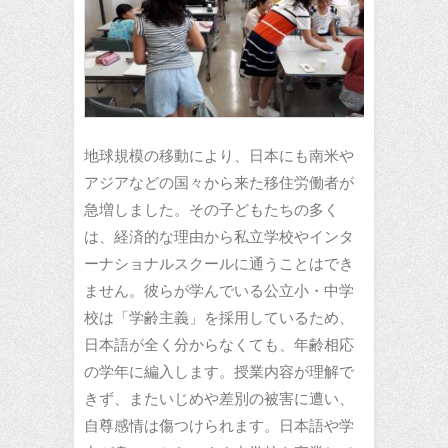
地球規模の移動により、日本にも南米や
アジアなどの国々から来た移住労働者が
急増しました。その子どもたちの多く
は、経済的な理由から私立学校やインタ
ーナショナルスクールに通うことはでき
ません。彼らが学んでいる公立小・中学
校は「学齢主義」を採用しているため、
日本語が全く分からなくても、年齢相応
の学年に編入します。授業内容が理解で
きず、またいじめや差別の被害に遭い、
自尊感情は傷つけられます。日本語や学