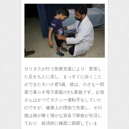
カリタスが行う医療支援により、変形し
た足をもとに戻し、まっすぐに歩くこと
ができたモハナ君5歳。彼は、小さな一部
屋で暮らす母子家庭の9人家族です。お母
さんはかつてタクシー運転手をしていた
のですが、健康上の理由で失業し、その
後は娘が稼ぐ僅かな資金で家族が生活し
ており、経済的に極度に困窮していま