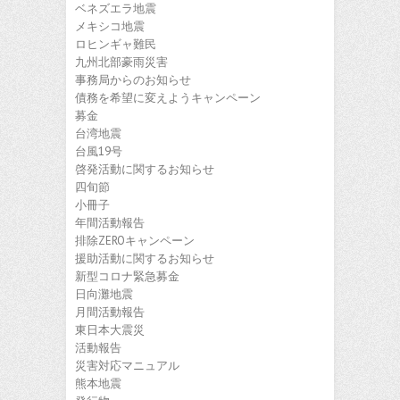
ベネズエラ地震
メキシコ地震
ロヒンギャ難民
九州北部豪雨災害
事務局からのお知らせ
債務を希望に変えようキャンペーン
募金
台湾地震
台風19号
啓発活動に関するお知らせ
四旬節
小冊子
年間活動報告
排除ZEROキャンペーン
援助活動に関するお知らせ
新型コロナ緊急募金
日向灘地震
月間活動報告
東日本大震災
活動報告
災害対応マニュアル
熊本地震