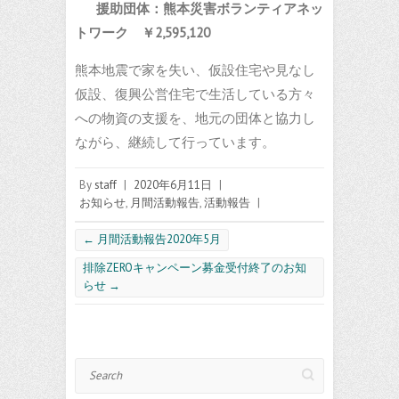
援助団体：熊本災害ボランティアネッ
トワーク
￥
2,595,120
熊本地震で家を失い、仮設住宅や見なし
仮設、復興公営住宅で生活している方々
への物資の支援を、地元の団体と協力し
ながら、継続して行っています。
By
staff
|
2020年6月11日
|
お知らせ
,
月間活動報告
,
活動報告
|
←
月間活動報告2020年5月
排除ZEROキャンペーン募金受付終了のお知
らせ
→
Search