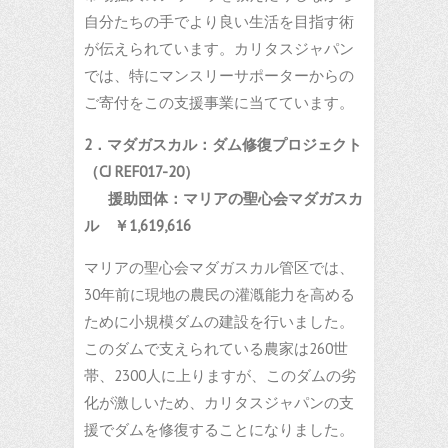
自分たちの手でより良い生活を目指す術
が伝えられています。カリタスジャパン
では、特にマンスリーサポーターからの
ご寄付をこの支援事業に当てています。
2．
マダガスカル：ダム修復プロジェクト
（
CJ REF017-20
）
援助団体：マリアの聖心会マダガスカ
ル
￥
1,619,616
マリアの聖心会マダガスカル管区では、
30年前に現地の農民の灌漑能力を高める
ために小規模ダムの建設を行いました。
このダムで支えられている農家は260世
帯、2300人に上りますが、このダムの劣
化が激しいため、カリタスジャパンの支
援でダムを修復することになりました。