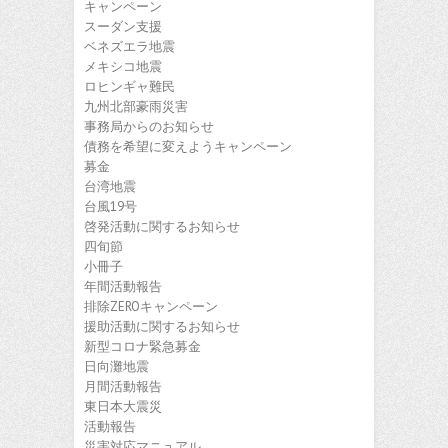
キャンペーン
スーダン支援
ベネズエラ地震
メキシコ地震
ロヒンギャ難民
九州北部豪雨災害
事務局からのお知らせ
債務を希望に変えようキャンペーン
募金
台湾地震
台風19号
啓発活動に関するお知らせ
四旬節
小冊子
年間活動報告
排除ZEROキャンペーン
援助活動に関するお知らせ
新型コロナ緊急募金
日向灘地震
月間活動報告
東日本大震災
活動報告
災害対応マニュアル