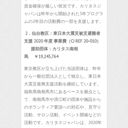
資金確保が厳しい状況です。カリタスジ
ャパンは昨年から開始された3年プログラ
ムの2年目の活動費の一部を支援します。
2．
仙台教区：東日本大震災被災避難者
支援
2020
年度
事業費（
CJ REF 20-010
）
援助団体：カリタス南相
馬
￥
19,243,764
東京教区が立ち上げた当該団体は、昨年
から一般社団法人として独立し、東日本
大震災復興支援活動を継続しています。
福島県南相馬市にあるベースを拠点とし
て、南相馬市や浪江町の団体や施設から
のボランティア要請への対応や、見守り
活動、サロン活動、イベント開催などの
活動です。カリタスジャパンは、2020年