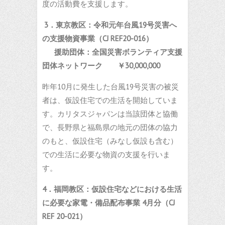
度の活動費を支援します。
3．
東京教区：令和元年台風
19
号災害へ
の支援物資事業
（
CJ REF20-016
）
援助団体：全国災害ボランティア支援
団体ネットワーク
￥
30,000,000
昨年10月に発生した台風19号災害の被災
者は、仮設住宅での生活を開始していま
す。カリタスジャパンは当該団体と協働
で、長野県と福島県の地元の団体の協力
のもと、仮設住宅（みなし仮設も含む）
での生活に必要な物資の支援を行いま
す。
4．
福岡教区：仮設住宅などにおける生活
に必要な
家電・備品配布事業
4
月分（
CJ
REF 20-021
）