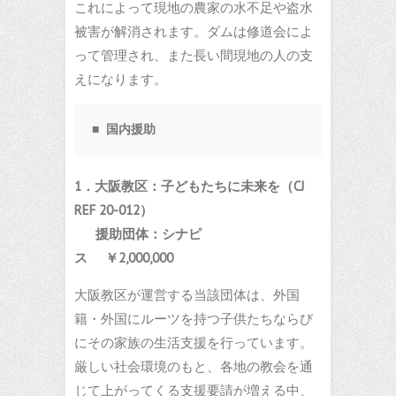
これによって現地の農家の水不足や盗水
被害が解消されます。ダムは修道会によ
って管理され、また長い間現地の人の支
えになります。
■ 国内援助
1．
大阪教区：子どもたちに未来を
（
CJ
REF 20-012
）
援助団体：シナピ
ス
￥
2,000,000
大阪教区が運営する当該団体は、外国
籍・外国にルーツを持つ子供たちならび
にその家族の生活支援を行っています。
厳しい社会環境のもと、各地の教会を通
じて上がってくる支援要請が増える中、