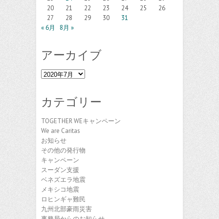
20
21
22
23
24
25
26
27
28
29
30
31
« 6月
8月 »
アーカイブ
ア
ー
カ
カテゴリー
イ
ブ
TOGETHER WEキャンペーン
We are Caritas
お知らせ
その他の発行物
キャンペーン
スーダン支援
ベネズエラ地震
メキシコ地震
ロヒンギャ難民
九州北部豪雨災害
事務局からのお知らせ