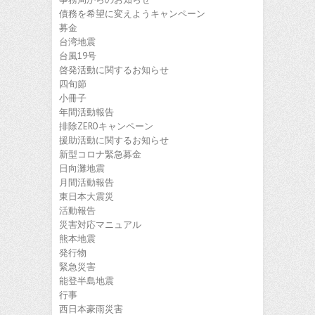
債務を希望に変えようキャンペーン
募金
台湾地震
台風19号
啓発活動に関するお知らせ
四旬節
小冊子
年間活動報告
排除ZEROキャンペーン
援助活動に関するお知らせ
新型コロナ緊急募金
日向灘地震
月間活動報告
東日本大震災
活動報告
災害対応マニュアル
熊本地震
発行物
緊急災害
能登半島地震
行事
西日本豪雨災害