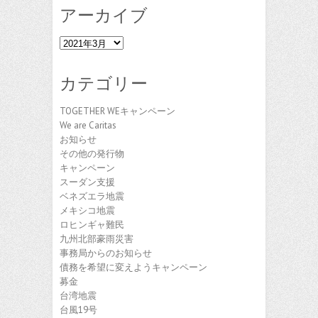
アーカイブ
ア
ー
カ
カテゴリー
イ
ブ
TOGETHER WEキャンペーン
We are Caritas
お知らせ
その他の発行物
キャンペーン
スーダン支援
ベネズエラ地震
メキシコ地震
ロヒンギャ難民
九州北部豪雨災害
事務局からのお知らせ
債務を希望に変えようキャンペーン
募金
台湾地震
台風19号