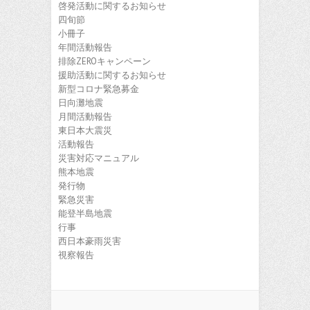
啓発活動に関するお知らせ
四旬節
小冊子
年間活動報告
排除ZEROキャンペーン
援助活動に関するお知らせ
新型コロナ緊急募金
日向灘地震
月間活動報告
東日本大震災
活動報告
災害対応マニュアル
熊本地震
発行物
緊急災害
能登半島地震
行事
西日本豪雨災害
視察報告