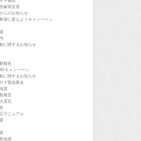
ギャ難民
部豪雨災害
からのお知らせ
希望に変えようキャンペーン
震
9号
動に関するお知らせ
動報告
EROキャンペーン
動に関するお知らせ
ロナ緊急募金
地震
動報告
大震災
告
応マニュアル
震
害
島地震