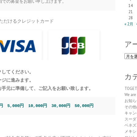
由での募金をお願い申し上げます。
14
21
28
ただけるクレジットカード
« 2月
ア
ア
ー
カ
クしてください。
イ
カ
ージに進みます。
ブ
お手元に準備して、ご記入をお願い致します。
TOGE
We are 
お知ら
0円
5,000円
10,000円
30,000円
50,000円
その他
キャン
スーダ
ベネズ
メキシ