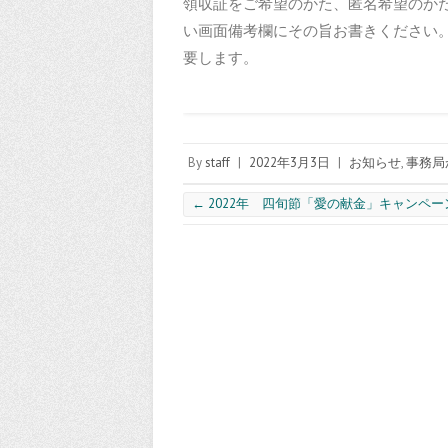
領収証をご希望のかた、匿名希望のか
い画面備考欄にその旨お書きください
要します。
By
staff
|
2022年3月3日
|
お知らせ
,
事務局
←
2022年 四旬節「愛の献金」キャンペー