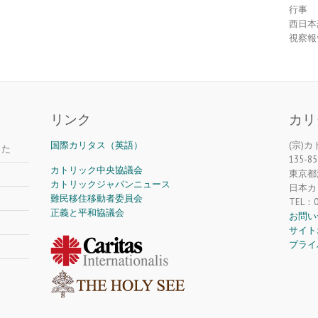
行事
西日本
視察報
リンク
カリ
国際カリタス（英語）
(宗)
した
135-85
カトリック中央協議会
東京都江
カトリックジャパンニュース
日本カ
難民移住移動者委員会
TEL：0
正義と平和協議会
お問い
サイト
プライ