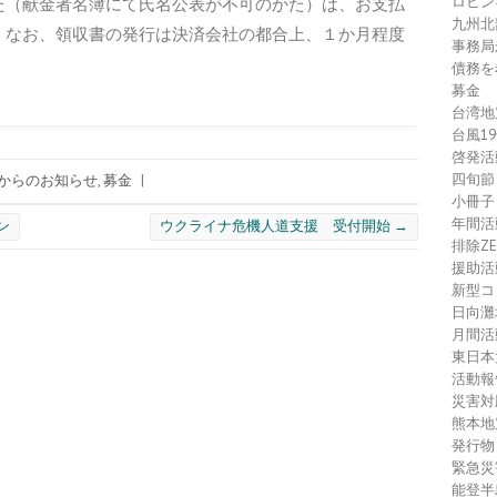
ロヒン
た（献金者名簿にて氏名公表が不可のかた）は、お支払
九州北
。なお、領収書の発行は決済会社の都合上、１か月程度
事務局
債務を
募金
台湾地
台風1
啓発活
四旬節
からのお知らせ
,
募金
|
小冊子
年間活
ン
ウクライナ危機人道支援 受付開始
→
排除Z
援助活
新型コ
日向灘
月間活
東日本
活動報
災害対
熊本地
発行物
緊急災
能登半