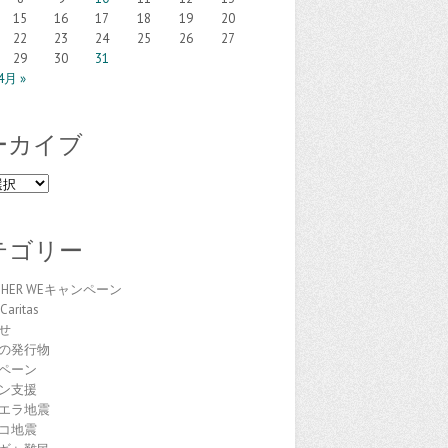
15
16
17
18
19
20
22
23
24
25
26
27
29
30
31
4月 »
ーカイブ
テゴリー
THER WEキャンペーン
Caritas
せ
の発行物
ペーン
ン支援
エラ地震
コ地震