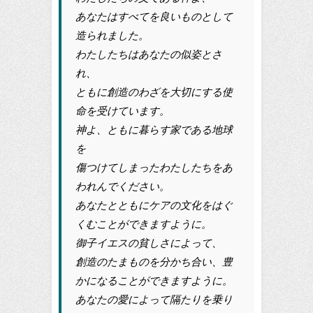
あなたはすべてを良いものとして
造られました。
わたしたちはあなたの似姿とさ
れ、
ともに創造のわざを大切にする使
命を受けています。
神よ、ともに暮らす家である地球
を
傷つけてしまったわたしたちをあ
われんでください。
あなたとともにケアの文化をはぐ
くむことができますように。
御子イエスの貧しさによって、
創造のたまものを分かち合い、豊
かになることができますように。
あなたの愛によって隔たりを乗り