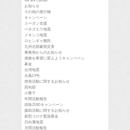
We are Caritas
お知らせ
その他の発行物
キャンペーン
スーダン支援
ベネズエラ地震
メキシコ地震
ロヒンギャ難民
九州北部豪雨災害
事務局からのお知らせ
債務を希望に変えようキャンペーン
募金
台湾地震
台風19号
啓発活動に関するお知らせ
四旬節
小冊子
年間活動報告
排除ZEROキャンペーン
援助活動に関するお知らせ
新型コロナ緊急募金
日向灘地震
月間活動報告