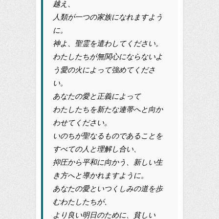
越え、
人類が一つの家族になれますよう
に。
神よ、聖霊を遣わしてください。
わたしたちが無関心にならないよ
う愛の火によって強めてくださ
い。
あなたの愛と正義によって
わたしたちを新たな連帯へと向か
わせてください。
いのちが聖なるものであることを
すべての人と理解し合い、
抑圧から平和に向かう、新しい生
き方へと導かれますように。
あなたの愛といつくしみの道を歩
むわたしたちが、
より良い明日のために、貧しい