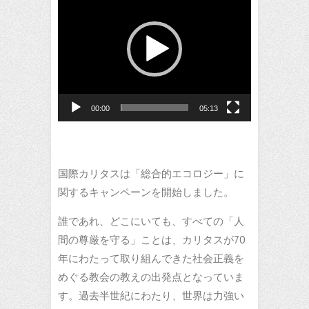
画
プ
レ
ー
ヤ
ー
00:00
05:13
国際カリタスは「総合的エコロジー」に
関するキャンペーンを開始しました。
誰であれ、どこにいても、すべての「人
間の尊厳を守る」ことは、カリタスが70
年にわたって取り組んできた社会正義を
めぐる教会の教えの出発点となっていま
す。過去半世紀にわたり、世界は力強い